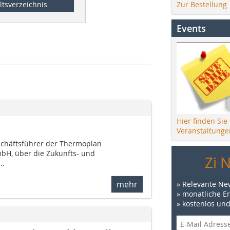
Zur Bestellung
ltsverzeichnis
Events
Hier finden Sie
Veranstaltunge
eschäftsführer der Thermoplan
bH, über die Zukunfts- und
Zi 
..
mehr
» Relevante Ne
» monatliche E
» kostenlos un