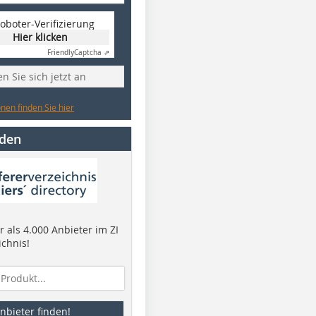
oboter-Verifizierung
Hier klicken
Friendly
Captcha ⇗
n Sie sich jetzt an
nen finden Sie hier
nden
 als 4.000 Anbieter im ZI
ichnis!
nbieter finden!