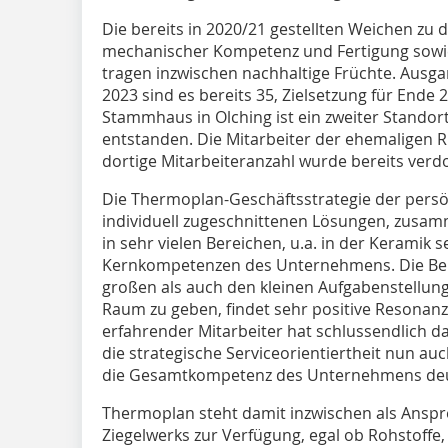
Die bereits in 2020/21 gestellten Weichen zu 
mechanischer Kompetenz und Fertigung sowie
tragen inzwischen nachhaltige Früchte. Ausg
2023 sind es bereits 35, Zielsetzung für Ende
Stammhaus in Olching ist ein zweiter Standor
entstanden. Die Mitarbeiter der ehemaligen 
dortige Mitarbeiteranzahl wurde bereits verd
Die Thermoplan-Geschäftsstrategie der pers
individuell zugeschnittenen Lösungen, zusa
in sehr vielen Bereichen, u.a. in der Keramik s
Kernkompetenzen des Unternehmens. Die Bere
großen als auch den kleinen Aufgabenstellun
Raum zu geben, findet sehr positive Resonanz. 
erfahrender Mitarbeiter hat schlussendlich 
die strategische Serviceorientiertheit nun auc
die Gesamtkompetenz des Unternehmens deutl
Thermoplan steht damit inzwischen als Anspre
Ziegelwerks zur Verfügung, egal ob Rohstoffe,