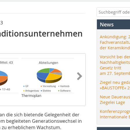
13
News
raditionsunternehmen
Ankündigung: 
Fachveranstalt
der Keramikind
Vorsicht bei de
Nachhaltigkeit
Gesetz tritt
am 27. Septemb
Ziegel neu ged
»BAUSTOFFE« 2
Thermoplan
Thermoplan
Neue Daueraus
Ziegelei Lage
Konferenzprog
n die sich bietende Gelegenheit der
Internationale 
m begleiteten Generationswechsel in
em zu erheblichem Wachstum.