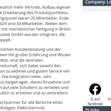
Company L
deutlich mehr Vertrieb, Aufbau eigener
 Erweiterung des Produktportfolios
angspunkt waren 20 Mitarbeiter, Ende
 2024 sind 50 Mitarbeiter. Neben dem
t mit mechanischer Fertigung in Brilon
Rumke GmbH wurden integriert, die
oppelt.
önlichen Kundenbindung und der
mmen mit großer Erfahrung und Wissen
elbst, sind die zentralen
itschaft, sich dabei sowohl den
gen zu widmen und gutem Service viel
Die Integration vieler, sehr
dazu beigetragen, dieses Knowhow und
h auf viele Schultern zu verteilen und
ich zu erhöhen und zu verbreitern.
Z
Zi auf
chpartner für alle Bereiche eines
facebook
 Anlagen, Elektrotechnik,
ZI Jobs