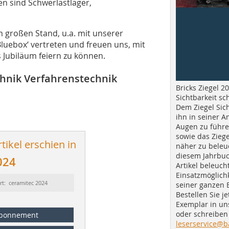
n sind Schwerlastlager,
m großen Stand, u.a. mit unserer
luebox‘ vertreten und freuen uns, mit
Jubiläum feiern zu können.
hnik Verfahrenstechnik
Bricks Ziegel 20
Sichtbarkeit sc
Dem Ziegel Sich
ihn in seiner A
Augen zu führe
sowie das Ziege
tikel erschien in
näher zu beleu
diesem Jahrbuc
024
Artikel beleuch
Einsatzmöglichk
rt: ceramitec 2024
seiner ganzen 
Bestellen Sie je
Exemplar in u
oder schreiben 
bonnement
leserservice@b