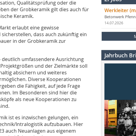
ation, Qualitätsprüfung oder die
eben der Grobkeramik gilt dies auch für
Werkleiter (m
nische Keramik.
Betonwerk Pfen
14.07.2026
arkt erlaubt eine gewisse
 sicherstellen, dass auch zukünftig ein
bauer in der Grobkeramik zur
Jahrbuch Bri
 - deutlich umfassendere Ausrichtung
Projektgrößen und der Zielmärkte soll
altig absichern und weiteres
rmöglichen. Diverse Kooperationen
rgeben die Fähigkeit, auf jede Frage
nnen. Im Besonderen sind hier die
köpfe als neue Kooperationen zu
sind.
mik ist es inzwischen gelungen, ein
echnik/Intralogistik aufzubauen. Hier
2023 auch Neuanlagen aus eigenem