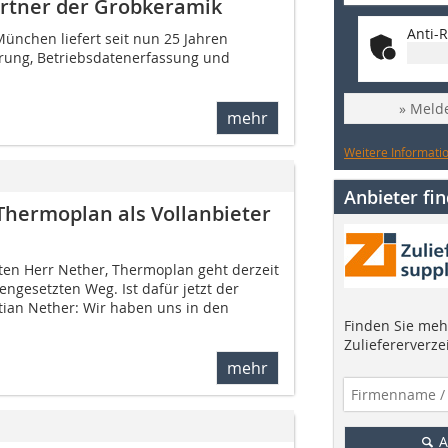
artner der Grobkeramik
Anti-R
ünchen liefert seit nun 25 Jahren
rung, Betriebsdatenerfassung und
» Melde
mehr
Weitere Informatio
Anbieter fi
Thermoplan als Vollanbieter
ten Herr Nether, Thermoplan geht derzeit
ngesetzten Weg. Ist dafür jetzt der
stian Nether: Wir haben uns in den
Finden Sie mehr
Zuliefererverze
mehr
A