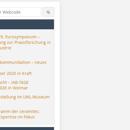
29. Eurosymposium –
ung zur Praxisforschung in
ustrie
r
skommunikation – neues
er 2026 in Kraft
acht – IAB-TAGE
026 in Weimar
Thermoplan
Thermoplan
Thermopl
stellung im LWL-Museum
ramm der ceramitec:
Expertise im Fokus