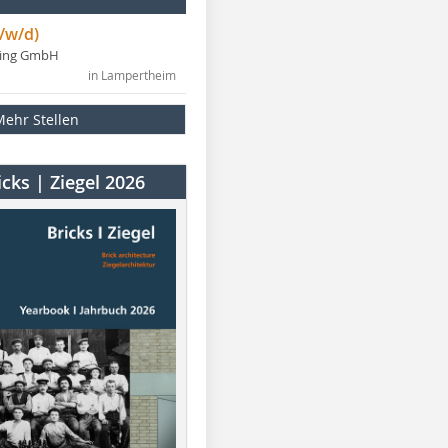
/w/d)
ning GmbH
in Lampertheim
Mehr Stellen
cks | Ziegel 2026