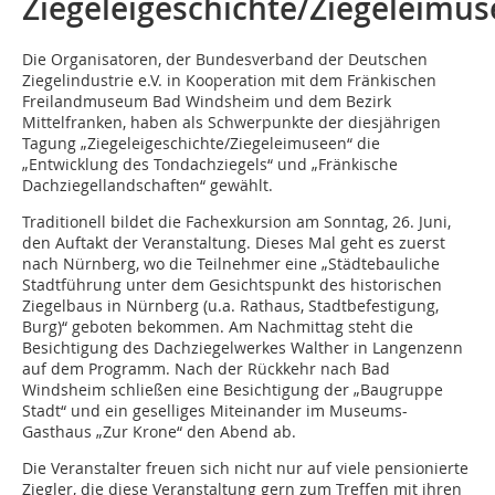
Ziegeleigeschichte/Ziegeleimu
Die Organisatoren, der Bundesverband der Deutschen
Ziegelindustrie e.V. in Kooperation mit dem Fränkischen
Freilandmuseum Bad Windsheim und dem Bezirk
Mittelfranken, haben als Schwerpunkte der diesjährigen
Tagung „Ziegelei­geschichte/Ziegeleimuseen“ die
„Entwicklung des Tondachziegels“ und „Fränkische
Dachziegellandschaften“ gewählt.
Traditionell bildet die Fachexkursion am Sonntag, 26. Juni,
den Auftakt der Veranstaltung. Dieses Mal geht es zuerst
nach Nürnberg, wo die Teilnehmer eine „Städtebauliche
Stadtführung unter dem Gesichtspunkt des historischen
Ziegelbaus in Nürnberg (u.a. Rathaus, Stadtbefestigung,
Burg)“ geboten bekommen. Am Nachmittag steht die
Besichtigung des Dachziegelwerkes Walther in Langenzenn
auf dem Programm. Nach der Rückkehr nach Bad
Windsheim schließen eine Besichtigung der „Baugruppe
Stadt“ und ein geselliges Miteinander im Museums-
Gasthaus „Zur Krone“ den Abend ab.
Die Veranstalter freuen sich nicht nur auf viele pen­sionierte
Ziegler, die diese Veranstaltung gern zum Treffen mit ihren