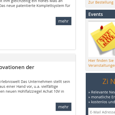
bt ihm gleichzeitig ein hohes Maß an
Zur Bestellung
Das neue patentierte Komplettsystem für
Events
mehr
Hier finden Sie
Veranstaltunge
novationen der
Zi 
Erlebniswelt Das Unternehmen stellt sein
s einer Hand vor, u.a. vielfältige
en neuen Hohlfalzziegel Achat 10V in
» Relevante Ne
» monatliche E
» kostenlos un
mehr