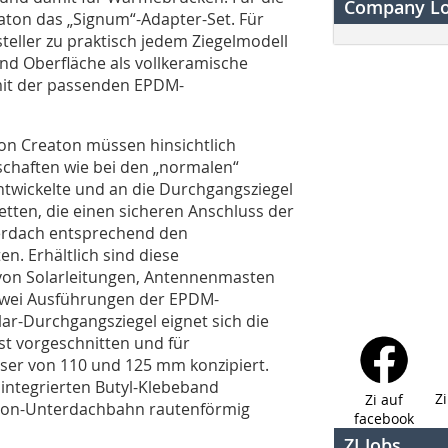
Company L
eaton das „Signum“-Adapter-Set. Für
eller zu praktisch jedem Ziegelmodell
und Oberfläche als vollkeramische
mit der passenden EPDM-
von Creaton müssen hinsichtlich
schaften wie bei den „normalen“
entwickelte und an die Durchgangsziegel
ten, die einen sicheren Anschluss der
erdach entsprechend den
. Erhältlich sind diese
von Solarleitungen, Antennenmasten
zwei Ausführungen der EPDM-
r-Durchgangsziegel eignet sich die
st vorgeschnitten und für
r von 110 und 125 mm konzipiert.
integrierten Butyl-Klebeband
Z
Zi auf
reaton-Unterdachbahn rautenförmig
facebook
ZI Jobs