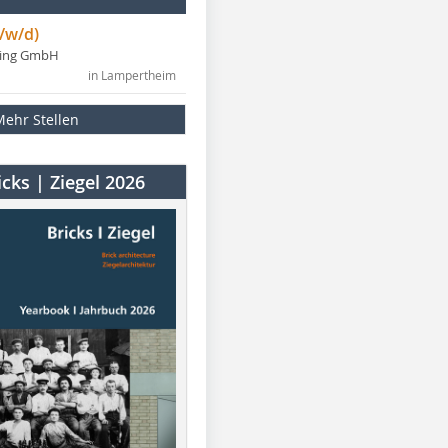
/w/d)
ning GmbH
in Lampertheim
Mehr Stellen
cks | Ziegel 2026