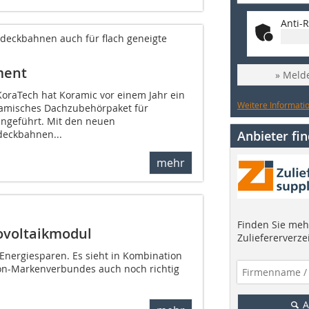
Anti-R
deckbahnen auch für flach geneigte
ment
» Melde
oraTech hat Koramic vor einem Jahr ein
Weitere Informatio
ramisches Dachzubehörpaket für
ingeführt. Mit den neuen
Anbieter fi
deckbahnen...
mehr
Finden Sie mehr
ovoltaikmodul
Zuliefererverze
 Energiesparen. Es sieht in Kombination
on-Markenverbundes auch noch richtig
A