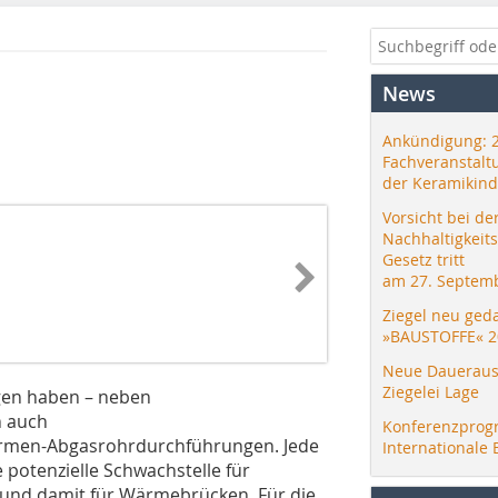
News
e
Ankündigung: 
Fachveranstalt
der Keramikind
Vorsicht bei de
Nachhaltigkeit
Gesetz tritt
am 27. Septemb
Ziegel neu ged
»BAUSTOFFE« 2
Neue Daueraus
Ziegelei Lage
gen haben – neben
n auch
Konferenzprog
rmen-­Abgasrohrdurchführungen. Jede
Internationale 
 potenzielle Schwachstelle für
– und damit für Wärmebrücken. Für die