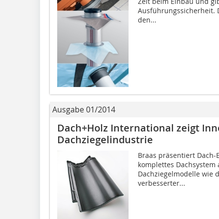
Zeit beim Einbau und gi
Ausführungssicherheit. 
den...
Ausgabe 01/2014
Dach+Holz International zeigt In
Dachziegelindustrie
Braas präsentiert Dach-
komplettes Dachsystem au
Dachziegelmodelle wie d
verbesserter...