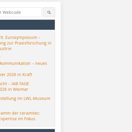
29. Eurosymposium –
ung zur Praxisforschung in
ustrie
r
skommunikation – neues
er 2026 in Kraft
acht – IAB-TAGE
026 in Weimar
stellung im LWL-Museum
ramm der ceramitec:
Expertise im Fokus