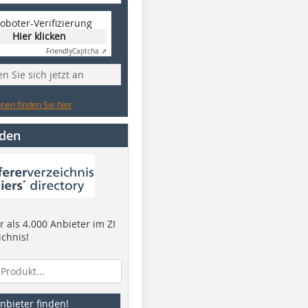
oboter-Verifizierung
Hier klicken
Friendly
Captcha ⇗
n Sie sich jetzt an
nen finden Sie hier
nden
 als 4.000 Anbieter im ZI
ichnis!
nbieter finden!