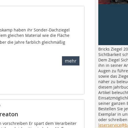
lskamp haben ihr Sonder-Dachziegel
dem gleichen Material wie die Fläche
über die Jahre farblich gleichmäßig
Bricks Ziegel 20
Sichtbarkeit sc
Dem Ziegel Sich
mehr
ihn in seiner A
Augen zu führe
sowie das Ziege
näher zu beleu
diesem Jahrbuc
Artikel beleuch
Einsatzmöglichk
seiner ganzen 
e
Bestellen Sie je
reaton
Exemplar in u
oder schreiben 
n vorschreiben Er spart dem Verarbeiter
leserservice@b