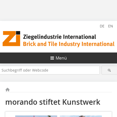
DE
EN
Menü
morando stiftet Kunstwerk