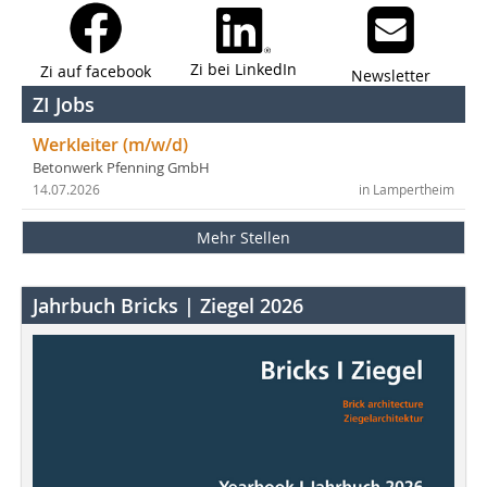
Zi bei LinkedIn
Zi auf facebook
Newsletter
ZI Jobs
Werkleiter (m/w/d)
Betonwerk Pfenning GmbH
14.07.2026
in Lampertheim
Mehr Stellen
Jahrbuch Bricks | Ziegel 2026