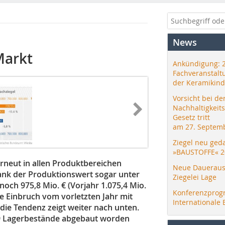
News
Markt
Ankündigung: 
Fachveranstalt
der Keramikind
Vorsicht bei de
Nachhaltigkeit
Gesetz tritt
am 27. Septemb
Ziegel neu ged
»BAUSTOFFE« 2
erneut in allen Produktbereichen
Neue Daueraus
ank der Produktionswert sogar unter
Ziegelei Lage
och 975,8 Mio. € (Vorjahr 1.075,4 Mio.
Konferenzprog
e Einbruch vom vorletzten Jahr mit
Internationale 
die Tendenz zeigt weiter nach unten.
09 Lagerbestände abgebaut worden