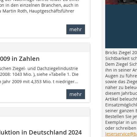
on in den einzelnen Branchen, auch in
zu Martin Roth, Hauptgeschäftsführer
mehr
Bricks Ziegel 20
2009 in Zahlen
Sichtbarkeit sc
Dem Ziegel Sich
chen Ziegel- und Dachziegel­industrie
ihn in seiner A
2008: 1043 Mio. ), siehe »Tabelle 1. Die
Augen zu führe
sowie das Ziege
Jahr 2009 mit 4,353 Mio. t niedriger...
näher zu beleu
diesem Jahrbuc
mehr
Artikel beleuch
Einsatzmöglichk
seiner ganzen 
Bestellen Sie je
Exemplar in u
oder schreiben 
duktion in Deutschland 2024
leserservice@b