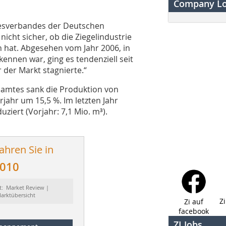
Company L
desverbandes der Deutschen
nicht sicher, ob die Ziegelindustrie
n hat. Abgesehen vom Jahr 2006, in
ennen war, ging es tendenziell seit
der Markt stagnierte.“
amtes sank die Produktion von
ahr um 15,5 %. Im letzten Jahr
iert (Vorjahr: 7,1 Mio. m³).
ahren Sie in
2010
t: Market Review |
arktübersicht
Z
Zi auf
facebook
ZI Jobs