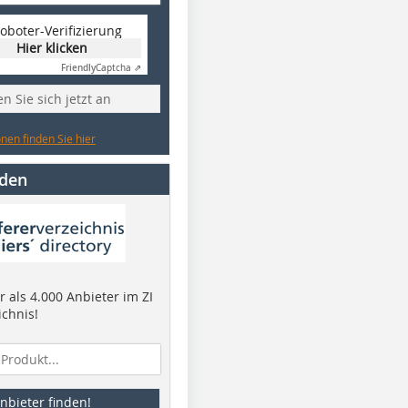
oboter-Verifizierung
Hier klicken
Friendly
Captcha ⇗
n Sie sich jetzt an
nen finden Sie hier
nden
 als 4.000 Anbieter im ZI
ichnis!
nbieter finden!