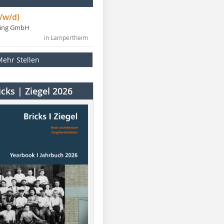
/w/d)
ning GmbH
in Lampertheim
Mehr Stellen
cks | Ziegel 2026