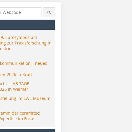
29. Eurosymposium –
ung zur Praxisforschung in
ustrie
r
skommunikation – neues
er 2026 in Kraft
acht – IAB-TAGE
026 in Weimar
stellung im LWL-Museum
ramm der ceramitec:
Expertise im Fokus