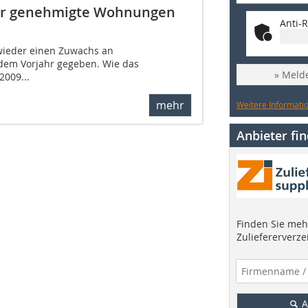
ehr genehmigte Wohnungen
Anti-R
 wieder einen Zuwachs an
em Vorjahr gegeben. Wie das
» Melde
2009...
mehr
Weitere Informatio
Anbieter fi
Finden Sie mehr
Zuliefererverze
A