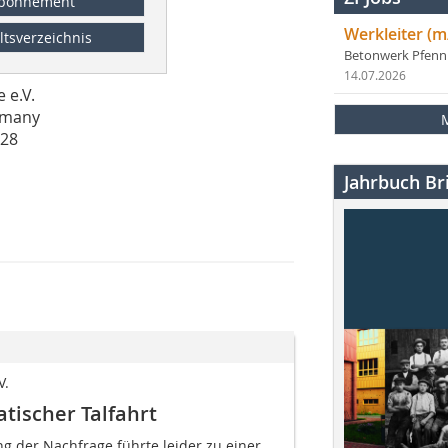
bonnement
Werkleiter (m
ltsverzeichnis
Betonwerk Pfen
14.07.2026
 e.V.
rmany
 28
Jahrbuch Bri
V.
tischer Talfahrt
g der Nachfrage führte leider zu einer