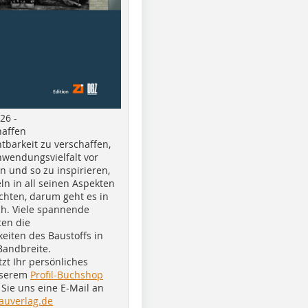
26 -
haffen
tbarkeit zu verschaffen,
nwendungsvielfalt vor
n und so zu inspirieren,
ln in all seinen Aspekten
chten, darum geht es in
h. Viele spannende
ten die
eiten des Baustoffs in
Bandbreite.
tzt Ihr persönliches
nserem
Profil-Buchshop
Sie uns eine E-Mail an
auverlag.de