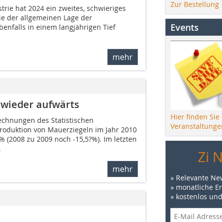
Zur Bestellung
trie hat 2024 ein zweites, schwieriges
sie der allgemeinen Lage der
Events
benfalls in einem langjährigen Tief
mehr
 wieder aufwärts
Hier finden Sie
echnungen des Statistischen
Veranstaltunge
roduktion von Mauerziegeln im Jahr 2010
 (2008 zu 2009 noch -15,5?%). Im letzten
.
Zi 
mehr
» Relevante Ne
» monatliche E
» kostenlos un