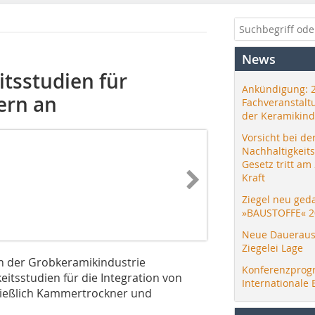
News
itsstudien für
Ankündigung: 
ern an
Fachveranstalt
der Keramikind
Vorsicht bei de
Nachhaltigkeit
Gesetz tritt am
Kraft
Ziegel neu ged
»BAUSTOFFE« 2
Neue Daueraus
Ziegelei Lage
n der Grobkeramikindustrie
Konferenzprog
itsstudien für die Integration von
Internationale 
ließlich Kammertrockner und