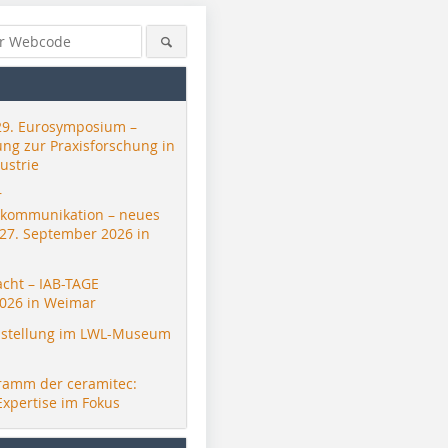
29. Eurosymposium –
ung zur Praxisforschung in
ustrie
r
skommunikation – neues
 27. September 2026 in
acht – IAB-TAGE
026 in Weimar
stellung im LWL-Museum
ramm der ceramitec:
Expertise im Fokus