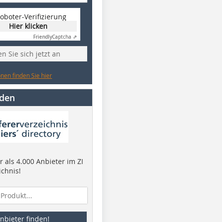
oboter-Verifizierung
Hier klicken
Friendly
Captcha ⇗
n Sie sich jetzt an
nen finden Sie hier
nden
 als 4.000 Anbieter im ZI
ichnis!
nbieter finden!