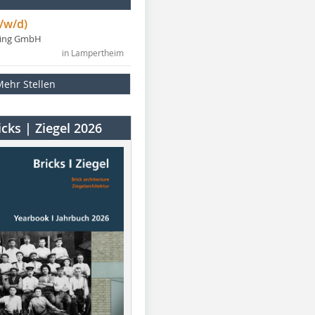
/w/d)
ning GmbH
in Lampertheim
Mehr Stellen
cks | Ziegel 2026