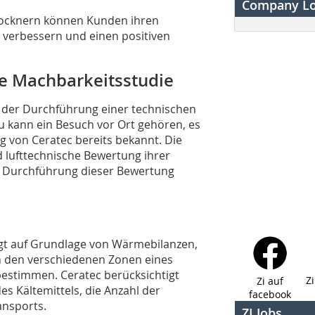
Company L
ocknern können Kunden ihren
z verbessern und einen positiven
he Machbarkeitsstudie
 der Durchführung einer technischen
u kann ein Besuch vor Ort gehören, es
ng von Ceratec bereits bekannt. Die
 lufttechnische Bewertung ihrer
e Durchführung dieser Bewertung
t auf Grundlage von Wärmebilanzen,
n den verschiedenen Zonen eines
estimmen. Ceratec berücksichtigt
Z
Zi auf
s Kältemittels, die Anzahl der
facebook
ansports.
ZI Jobs