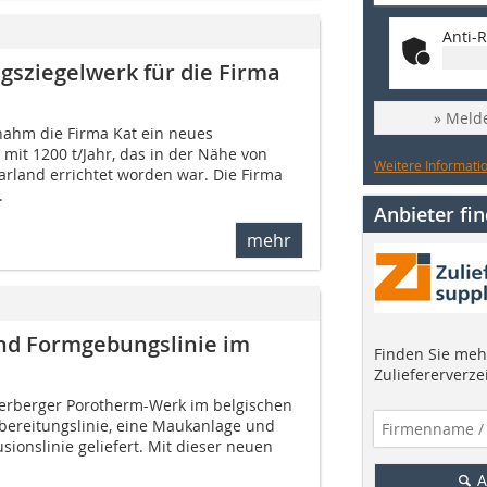
Anti-R
gsziegelwerk für die Firma
» Melde
nahm die Firma Kat ein neues
mit 1200 t/Jahr, das in der Nähe von
Weitere Informatio
rland errichtet worden war. Die Firma
.
Anbieter fi
mehr
nd Formgebungslinie im
Finden Sie mehr
Zuliefererverze
nerberger Porotherm-Werk im belgischen
ereitungslinie, eine Mauk­anlage und
ionslinie geliefert. Mit dieser neuen
A