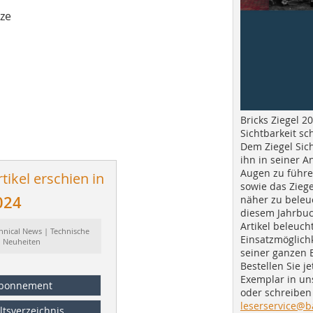
ize
Bricks Ziegel 20
Sichtbarkeit sc
Dem Ziegel Sich
ihn in seiner A
Augen zu führe
tikel erschien in
sowie das Ziege
024
näher zu beleu
diesem Jahrbuc
Artikel beleuch
hnical News | Technische
Einsatzmöglichk
Neuheiten
seiner ganzen 
Bestellen Sie je
Exemplar in u
bonnement
oder schreiben 
leserservice@b
ltsverzeichnis