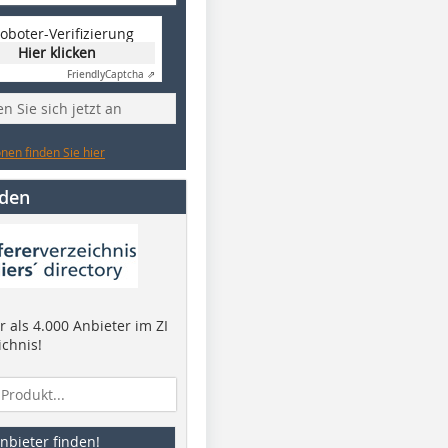
oboter-Verifizierung
Hier klicken
Friendly
Captcha ⇗
n Sie sich jetzt an
nen finden Sie hier
nden
 als 4.000 Anbieter im ZI
ichnis!
nbieter finden!