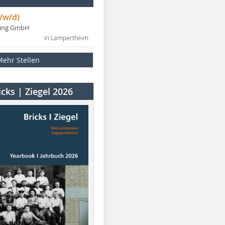
/w/d)
ning GmbH
in Lampertheim
Mehr Stellen
cks | Ziegel 2026