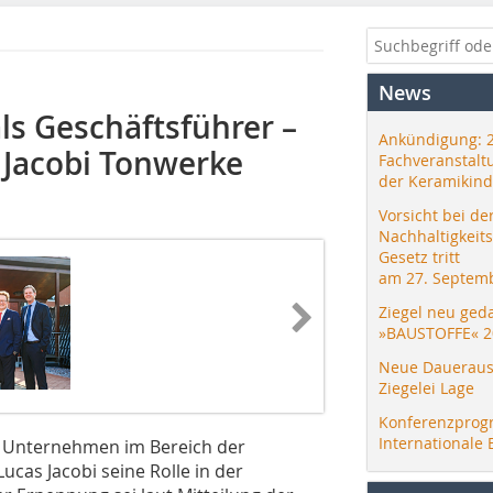
News
ls Geschäftsführer –
Ankündigung: 
 Jacobi Tonwerke
Fachveranstalt
der Keramikind
Vorsicht bei de
Nachhaltigkeit
Gesetz tritt
am 27. Septemb
Ziegel neu ged
»BAUSTOFFE« 2
Neue Daueraus
Ziegelei Lage
Konferenzprog
Internationale 
s Unternehmen im Bereich der
ucas Jacobi seine Rolle in der