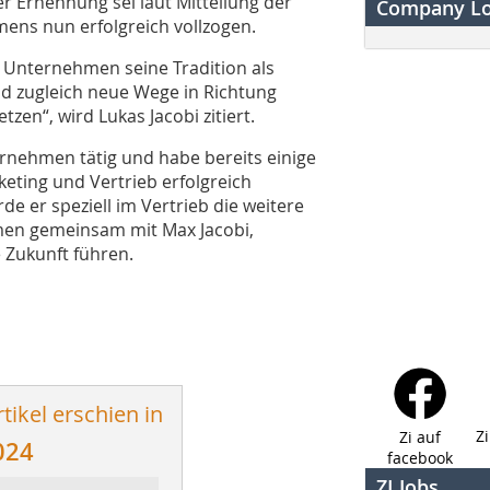
 Ernennung sei laut Mitteilung der
Company L
ens nun erfolgreich vollzogen.
s Unternehmen seine Tradition als
 zugleich neue Wege in Richtung
tzen“, wird Lukas Jacobi zitiert.
ternehmen tätig und habe bereits einige
eting und Vertrieb erfolgreich
 er speziell im Vertrieb die weitere
men gemeinsam mit Max Jacobi,
e Zukunft führen.
tikel erschien in
Z
Zi auf
024
facebook
ZI Jobs