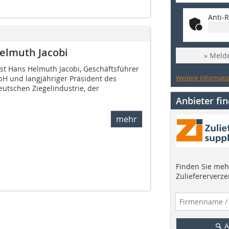
Anti-R
elmuth Jacobi
» Melde
t Hans Helmuth Jacobi, Geschäftsführer
Weitere Informatio
H und langjähriger Präsident des
tschen Ziegelindustrie, der
Anbieter fi
mehr
Finden Sie mehr
Zuliefererverze
A