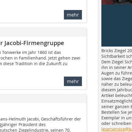
mehr
er Jacobi-Firmengruppe
Bricks Ziegel 20
 Tonwerke im Jahr 1860 ist das
Sichtbarkeit sc
chen in Familienhand. Jetzt gehen zwei
Dem Ziegel Sich
 diese Tradi­tion in die Zukunft zu
ihn in seiner A
Augen zu führe
sowie das Ziege
mehr
näher zu beleu
diesem Jahrbuc
Artikel beleuch
Einsatzmöglichk
seiner ganzen 
Bestellen Sie je
Exemplar in u
ans-Helmuth Jacobi, Geschäftsführer der
oder schreiben 
gjähriger Präsident des
leserservice@b
tschen Ziegelindustrie, seinen 70.