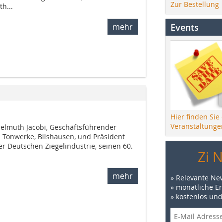
Zur Bestellung
h...
Events
mehr
Hier finden Sie
Veranstaltunge
elmuth Jacobi, Geschäftsführender
i Tonwerke, Bilshausen, und Präsident
 Deutschen Ziegelindustrie, seinen 60.
Zi 
mehr
» Relevante Ne
» monatliche E
» kostenlos un