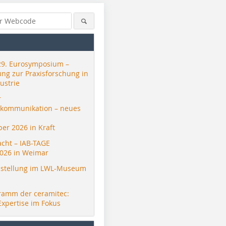
29. Eurosymposium –
ung zur Praxisforschung in
ustrie
r
skommunikation – neues
er 2026 in Kraft
acht – IAB-TAGE
026 in Weimar
stellung im LWL-Museum
ramm der ceramitec:
Expertise im Fokus