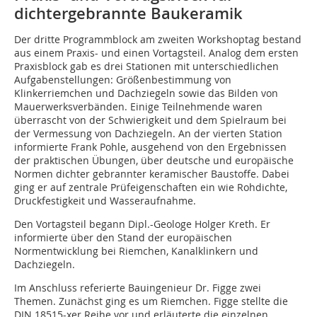
dichtergebrannte Baukeramik
Der dritte Programmblock am zweiten Workshoptag bestand
aus einem Praxis- und einen Vortagsteil. Analog dem ersten
Praxisblock gab es drei Stationen mit unterschiedlichen
Aufgabenstellungen: Größenbestimmung von
Klinkerriemchen und Dachziegeln sowie das Bilden von
Mauerwerksverbänden. Einige Teilnehmende waren
überrascht von der Schwierigkeit und dem Spielraum bei
der Vermessung von Dachziegeln. An der vierten Station
informierte Frank Pohle, ausgehend von den Ergebnissen
der praktischen Übungen, über deutsche und europäische
Normen dichter gebrannter keramischer Baustoffe. Dabei
ging er auf zentrale Prüfeigenschaften ein wie Rohdichte,
Druckfestigkeit und Wasseraufnahme.
Den Vortagsteil begann Dipl.-Geologe Holger Kreth. Er
informierte über den Stand der europäischen
Normentwicklung bei Riemchen, Kanalklinkern und
Dachziegeln.
Im Anschluss referierte Bauingenieur Dr. Figge zwei
Themen. Zunächst ging es um Riemchen. Figge stellte die
DIN 18515-xer Reihe vor und erläuterte die einzelnen