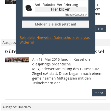
Qualitätsbeauf­tragte und Laborpersonal
Anti-Roboter-Verifizierung
der Mitgliedswerke statt, organisiert vom
Hier klicken
Güteschutz ­Ziegel e.V. in Kooperation mit
Friendly
Captcha ⇗
der...
Melden Sie sich jetzt an!
mehr
Beispiele, Hinweise: Datenschutz, Analyse,
Widerruf
Ausgabe 5/2016
Güteschutz Ziegel e.V. trifft sich in Kassel
Am 18. Mai 2016 fand in Kassel die
diesjährige ordentli­che
Mitgliederversammlung des Güteschutz
Ziegel e.V. statt. Diese begann nach einem
gemeinsa­men Mittagessen mit den
Teilnehmern der...
mehr
Ausgabe 04/2025