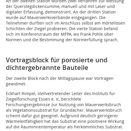
An der zweiten Station wurden zwei Verfahren zur Messung
der Querstegdickensumme, manuell und mit Laser und
digitaler Erfassung, demonstriert. An der dritten Station
wurde auf Mauerwerksverbände eingegangen. Die
Teilnehmer durften sich im Anschluss selbst am mörtellosen
Schichten der Ziegel probieren. Die vierte Station befand
sich im Konferenzraum der MFPA, wo Frank Pohle über
Normen und die Bestimmung der Normerfüllung sprach.
Vortragsblock für poro­sierte und
dichtergebrannte Bauteile
Der zweite Block nach der Mittagspause war Vorträgen
gewidmet.
Eckhart Rimpel, stellvertretender Leiter des Instituts für
Ziegelforschung Essen e. V., berichtete
Forschungsergebnisse zur Nutzung von Mauerwerksbruch
als Vegetationssubstrat für Gründächer. Mauerwerksbruch
scheint dafür gut geeignet. Aufgrund deutlich geringerer
Wärmeleitfähigkeit hat das Substrat eine positivere Wirkung
auf die Rauminnentemperatur als herkömmliches Substrat.