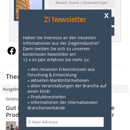
Ressort: Events | Veranstaltungen
x
Zi Newsletter
Abonnement
Inhaltsverzeichnis
Haben Sie Interesse an den neuesten
Informationen aus der Ziegelindustrie?
Dann melden Sie sich zu unserem
kostenlosen Newsletter an!
12 x im Jahr erfahren Sie mehr zu:
» den neuesten Erkenntnissen aus
Forschung & Entwicklung
Thematisch passende Artikel:
» aktuellen Marktinformationen
» allen Veranstaltungen der Branche auf
Ausgabe 3/2015
einen Klick!
» Produktneuheiten
Güteschutz Ziegel e.V.
» Informationen der internationalen
Gut besuchter Workshop Werkseigene
Branchenverbände
Produktionskontrolle (WPK) in Weimar
Vom 25. bis 26. Februar 2015 fand in
Weimar der WPK-Workshop für