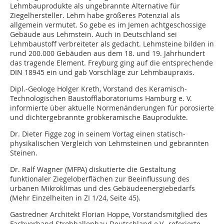
Lehmbauprodukte als ungebrannte Alternative für
Ziegelhersteller. Lehm habe größeres Potenzial als
allgemein vermutet. So gebe es im Jemen achtgeschossige
Gebäude aus Lehmstein. Auch in Deutschland sei
Lehmbaustoff verbreiteter als gedacht. Lehmsteine bilden in
rund 200.000 Gebäuden aus dem 18. und 19. Jahrhundert
das tragende Element. Freyburg ging auf die entsprechende
DIN 18945 ein und gab Vorschläge zur Lehmbaupraxis.
Dipl.-Geologe Holger Kreth, Vorstand des Keramisch-
Technologischen Baustofflaboratoriums Hamburg e. V.
informierte über aktuelle Normenänderungen für porosierte
und dichtergebrannte grobkeramische Bauprodukte.
Dr. Dieter Figge zog in seinem Vortag einen statisch-
physikalischen Vergleich von Lehmsteinen und gebrannten
Steinen.
Dr. Ralf Wagner (MFPA) diskutierte die Gestaltung
funktionaler Ziegeloberflächen zur Beeinflussung des
urbanen Mikroklimas und des Gebäudeenergiebedarfs
(Mehr Einzelheiten in ZI 1/24, Seite 45).
Gastredner Architekt Florian Hoppe, Vorstandsmitglied des
Fachverband Strohballenbau Deutschland e.V., referierte