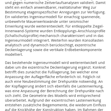
und gegen numerische Zeitverlaufsanalysen validiert. Damit
steht ein einfach anwendbarer, realitätsnaher Weg zur
Bestimmung etagenspezifischer Anregungen zur Verfügung.
Ein validiertes Ingenieurmodell für einachsig spannende,
unbewehrte Mauerwerkswände unter seismischer
Einwirkung wurde weiterentwickelt. Für entkoppelte Ziegel-
Innenwand-Systeme wurden Entkopplungs-Anschlussprofile
(Schallschutzprofile) mechanisch charakterisiert und in das
Ingenieurmodell integriert. Weiterhin wurden Konsollasten
analytisch und dynamisch berücksichtigt, exzentrische
Deckenlagerung sowie die vertikale Erdbebenkomponente
modelliert.
Das bestehende Ingenieurmodell wird weiterentwickelt und
dabei um die exzentrische Deckenlagerung ergänzt. Konkret
betrifft dies zunächst die Fußlagerung, bei welcher eine
Anpassung der Auflagerfläche erforderlich ist. Folglich ist
auch eine Neubestimmung der Drehpunkte notwendig. An
der Kopflagerung ändert sich ebenfalls die Lasteinwirkung,
was eine Anpassung der Berechnung der Drehpunkte nach
sich zieht. Die Geometrie des Modells wird entsprechend
überarbeitet. Aufgrund der exzentrischen Lasteinwirkung
entstehen zusätzliche Biegemomente, die wiederum Einfluss
auf die Knickhöhe der Konstruktion haben. Im Rahmen der