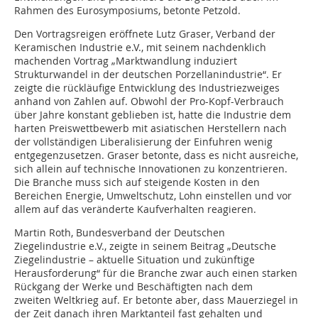
Rahmen des Eurosymposiums, betonte Petzold.
Den Vortragsreigen eröffnete Lutz Graser, Verband der
Keramischen Industrie e.V., mit seinem nachdenklich
machenden Vortrag „Marktwandlung induziert
Strukturwandel in der deutschen Porzellanindustrie“. Er
zeigte die rückläufige Entwicklung des Industriezweiges
anhand von Zahlen auf. Obwohl der Pro-Kopf-Verbrauch
über Jahre konstant geblieben ist, hatte die Industrie dem
harten Preiswettbewerb mit asiatischen Herstellern nach
der vollständigen Liberalisierung der Einfuhren wenig
entgegenzusetzen. Graser betonte, dass es nicht ausreiche,
sich allein auf technische Innovationen zu konzentrieren.
Die Branche muss sich auf steigende Kosten in den
Bereichen Energie, Umweltschutz, Lohn einstellen und vor
allem auf das veränderte Kaufverhalten reagieren.
Martin Roth, Bundesverband der Deutschen
Ziegelindustrie e.V., zeigte in seinem Beitrag „Deutsche
Ziegelindustrie – aktuelle Situation und zukünftige
Herausforderung“ für die Branche zwar auch einen starken
Rückgang der Werke und Beschäftigten nach dem
zweiten Weltkrieg auf. Er betonte aber, dass Mauerziegel in
der Zeit danach ihren Marktanteil fast gehalten und