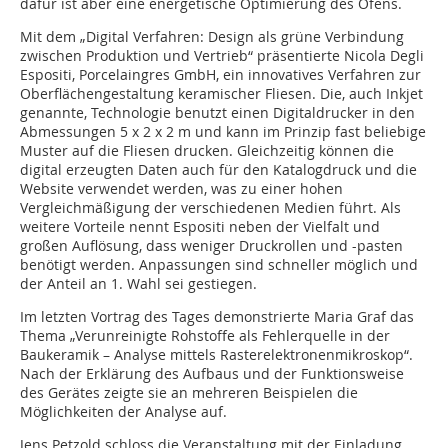
dafür ist aber eine energetische Optimierung des Ofens.
Mit dem „Digital Verfahren: Design als grüne Verbindung
zwischen Produktion und Vertrieb“ präsentierte Nicola Degli
Espositi, Porcelaingres GmbH, ein innovatives Verfahren zur
Oberflächengestaltung keramischer Fliesen. Die, auch Inkjet
genannte, Technologie benutzt einen Digitaldrucker in den
Abmessungen 5 x 2 x 2 m und kann im Prinzip fast beliebige
Muster auf die Fliesen drucken. Gleichzeitig können die
digital erzeugten Daten auch für den Katalogdruck und die
Website verwendet werden, was zu einer hohen
Vergleichmäßigung der verschiedenen Medien führt. Als
weitere Vorteile nennt Espositi neben der Vielfalt und
großen Auflösung, dass weniger Druckrollen und -pasten
benötigt werden. Anpassungen sind schneller möglich und
der Anteil an 1. Wahl sei gestiegen.
Im letzten Vortrag des Tages demonstrierte Maria Graf das
Thema „Verunreinigte Rohstoffe als Fehlerquelle in der
Baukeramik – Analyse mittels Rasterelektronenmikroskop“.
Nach der Erklärung des Aufbaus und der Funktionsweise
des Gerätes zeigte sie an mehreren Beispielen die
Möglichkeiten der Analyse auf.
Jens Petzold schloss die Veranstaltung mit der Einladung