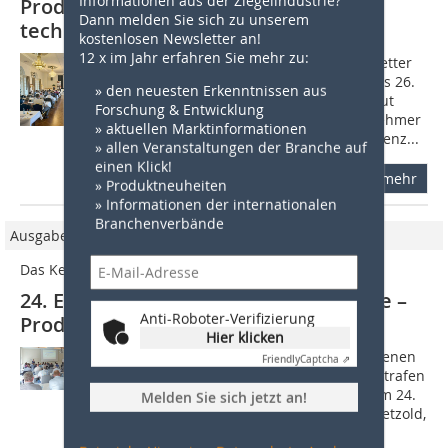
Produktion – wirtschaftliche und
Dann melden Sie sich zu unserem
technische Zukunft
kostenlosen Newsletter an!
12 x im Jahr erfahren Sie mehr zu:
Bei strahlendem Septembersonnenwetter
fand am 6. und 7. September 2023 das 26.
» den neuesten Erkenntnissen aus
Eurosymposium der KI Keramik-Institut
Forschung & Entwicklung
GmbH in Meißen statt. Fast 100 Teilnehmer
» aktuellen Marktinformationen
fanden sich im Hotel Burgkeller Residenz...
» allen Veranstaltungen der Branche auf
einen Klick!
mehr
» Produktneuheiten
» Informationen der internationalen
Branchenverbände
Ausgabe 6/2019
Das Keramikinstitut
24. Eurosymposium: Keramikindustrie –
Anti-Roboter-Verifizierung
Produktionsstandort Deutschland
Hier klicken
Rund 70 Fachleute aus den verschiedenen
Friendly
Captcha ⇗
Bereichen der keramischen Industrie trafen
sich am 3. und 4. September 2019 zum 24.
Melden Sie sich jetzt an!
Eurosymposium in Meißen. Dr. Jens Petzold,
KI Keramik-Institut GmbH...