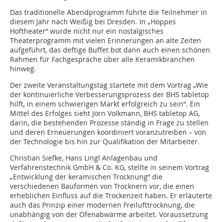
Das traditionelle Abendprogramm führte die Teilnehmer in
diesem Jahr nach Weißig bei Dresden. In „Hoppes
Hoftheater“ wurde nicht nur ein nostalgisches
Theaterprogramm mit vielen Erinnerungen an alte Zeiten
aufgeführt, das deftige Buffet bot dann auch einen schönen
Rahmen für Fachgespräche über alle Keramikbranchen
hinweg.
Der zweite Veranstaltungstag startete mit dem Vortrag „Wie
der kontinuierliche Verbesserungsprozess der BHS tabletop
hilft, in einem schwierigen Markt erfolgreich zu sein“. Ein
Mittel des Erfolges sieht Jörn Volkmann, BHS tabletop AG,
darin, die bestehenden Prozesse ständig in Frage zu stellen
und deren Erneuerungen koordiniert voranzutreiben – von
der Technologie bis hin zur Qualifikation der Mitarbeiter.
Christian Siefke, Hans Lingl Anlagenbau und
Verfahrenstechnik GmbH & Co. KG, stellte in seinem Vortrag
„Entwicklung der keramischen Trocknung“ die
verschiedenen Bauformen von Trocknern vor, die einen
erheblichen Einfluss auf die Trockenzeit haben. Er erläuterte
auch das Prinzip einer modernen Freilufttrocknung, die
unabhängig von der Ofenabwärme arbeitet. Voraussetzung