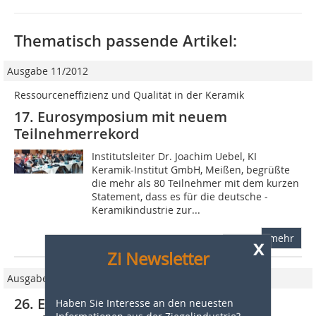
Thematisch passende Artikel:
Ausgabe 11/2012
Ressourceneffizienz und Qualität in der Keramik
17. Eurosymposium mit neuem
Teilnehmerrekord
Institutsleiter Dr. Joachim Uebel, KI
Keramik-Institut GmbH, Meißen, begrüßte
die mehr als 80 Teilnehmer mit dem kurzen
Statement, dass es für die deutsche ­
Keramikindustrie zur...
mehr
x
Zi Newsletter
Ausgabe 06/2023
26. Eurosymposium: Keramische
Haben Sie Interesse an den neuesten
Informationen aus der Ziegelindustrie?