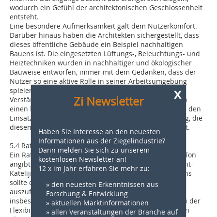
wodurch ein Gefühl der architektonischen Geschlossenheit
entsteht.
Eine besondere Aufmerksamkeit galt dem Nutzerkomfort.
Darüber hinaus haben die Architekten sichergestellt, dass
dieses öffentliche Gebäude ein Beispiel nachhaltigen
Bauens ist. Die eingesetzten Lüftungs-, Beleuchtungs- und
Heiztechniken wurden in nachhaltiger und ökologischer
Bauweise entworfen, immer mit dem Gedanken, dass der
Nutzer so eine aktive Rolle in seiner Arbeitsumgebung
x
spielen kann.
Zi Newsletter
Verstärkt wird der Raumeindruck des Gebäudes durch
einen horizontalen Rhythmus von Metallträgern sowie den
Einsatz von hell eingefärbten Ziegeln – eine Gestaltung, die
diesem Gebiet in Bahnhofsnähe viel Charakter verleiht.
Haben Sie Interesse an den neuesten
Informationen aus der Ziegelindustrie?
5.4 Rathaus von Sint-Katelijne-Waver
Dann melden Sie sich zu unserem
Ein Rathaus, das in Sachen nachhaltigen Bauens den Ton
kostenlosen Newsletter an!
angibt – das war das Ziel der lokalen Behörden von Sint-
12 x im Jahr erfahren Sie mehr zu:
Katelijne-Waver. Hinsichtlich Nachhaltigkeit des Bauens
sollte das neue Gebäude für die von der Stadt
» den neuesten Erkenntnissen aus
auszuführenden Tätigkeiten beispielhaft sein –
Forschung & Entwicklung
insbesondere beim Einsatz nachhaltiger Baustoffe, bei der
» aktuellen Marktinformationen
Flexibilität der Raumnutzung sowie der Installation von
» allen Veranstaltungen der Branche auf