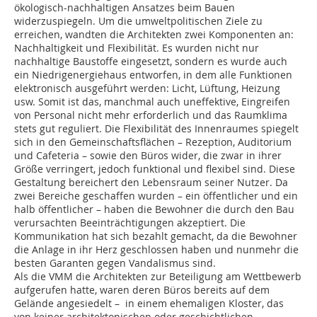
ökologisch-nachhaltigen Ansatzes beim Bauen
widerzuspiegeln. Um die umweltpolitischen Ziele zu
erreichen, wandten die Architekten zwei Komponenten an:
Nachhaltigkeit und Flexibilität. Es wurden nicht nur
nachhaltige Baustoffe eingesetzt, sondern es wurde auch
ein Niedrigenergiehaus entworfen, in dem alle Funktionen
elektronisch ausgeführt werden: Licht, Lüftung, Heizung
usw. Somit ist das, manchmal auch uneffektive, Eingreifen
von Personal nicht mehr erforderlich und das Raumklima
stets gut reguliert. Die Flexibilität des Innenraumes spiegelt
sich in den Gemeinschaftsflächen – Rezeption, Auditorium
und Cafeteria – sowie den Büros wider, die zwar in ihrer
Größe verringert, jedoch funktional und flexibel sind. Diese
Gestaltung bereichert den Lebensraum seiner Nutzer. Da
zwei Bereiche geschaffen wurden – ein öffentlicher und ein
halb öffentlicher – haben die Bewohner die durch den Bau
verursachten Beeinträchtigungen akzeptiert. Die
Kommunikation hat sich bezahlt gemacht, da die Bewohner
die Anlage in ihr Herz geschlossen haben und nunmehr die
besten Garanten gegen Vandalismus sind.
Als die VMM die Architekten zur Beteiligung am Wettbewerb
aufgerufen hatte, waren deren Büros bereits auf dem
Gelände angesiedelt – in einem ehemaligen Kloster, das
von keiner architektonischen oder geschichtlichen