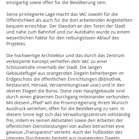
einzigartig sowie offen für die Bevölkerung sein.
Seine privilegierte Lage macht das VAC sowohl für die
Öffentlichkeit als auch für die dort arbeitenden Angestellten
bequem erreichbar. Der Standort an den Toren der Stadt
und nahe zum Bahnhof und zur Autobahn wurde zu einem
wesentlichen Faktor für den reibungslosen Ablauf des
Projektes.
Die hochwertige Architektur und das durch das Zentrum
verkörperte Konzept verhelfen dem VAC zu einer
Schlüsselrolle innerhalb der Stadt. Die langen
Gebäudeflügel aus orangeroten Ziegeln beherbergen im
Erdgeschoss die öffentlichen Einrichtungen (Bibliothek,
Restaurant, Hörsaal, Versammlungssaal usw.) und in den
oberen Etagen die Büros. Diese zwei Hauptgebäude sind
durch einen gläsernen Durchgang miteinander verbunden.
Mit diesem „Pfad“ will die Provinzregierung ihrem Wunsch
Ausdruck verleihen, offen für die Bevölkerung zu sein. In
diesem Sinne legt sich das Verwaltungszentrum vollständig
frei, indem es seinen Aktivitäten sowie den Arbeiten der
öffentlichen Dienstleistungen von außen betrachtet eine
gewisse „Transparenz“ verleiht. Auch der Fußboden des
internen Durchgangs besteht aus orangeroten Ziegeln,