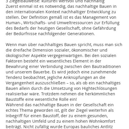
3 Ziegelbauweise: kulturell wertvoll und nachhaltig
Zuerst einmal ist es notwendig, das nachhaltige Bauen in
den internationalen Kontext nachhaltiger Entwicklung zu
stellen. Der Definition gemäß ist es das Management von
Human-, Wirtschafts- und Umweltressourcen zur Erfüllung
des Bedarfs der heutigen Gesellschaft, ohne Gefährdung
der Bedürfnisse nachfolgender Generationen.
Wenn man über nachhaltiges Bauen spricht, muss man sich
die dreifache Dimension sozialer, ökonomischer und
ökologischer Aspekte vergegenwärtigen. Bei den sozialen
Faktoren besteht ein wesentliches Element in der
Bewahrung einer Verbindung zwischen den Bautraditionen
und unserem Bauerbe. Es wird jedoch eine zunehmende
Tendenz beobachtet, jegliche Anknüpfungen an die
Vergangenheit auszuschließen – so, als ob ein nachhaltiges
Bauen allein durch die Umsetzung von Hightechlösungen
realisierbar wäre. Trotzdem nehmen die herkömmlichen
Baustoffe eine wesentliche Rolle ein!
Während das nachhaltige Bauen in der Gesellschaft ein
echtes Thema geworden ist, gilt der Ziegel weiterhin als
Inbegriff für einen Baustoff, der zu einem gesunden,
nachhaltigen Umfeld und zu einem hohen Wohnkomfort
beiträgt. Nicht zufällig wurde Europas bauliches Antlitz