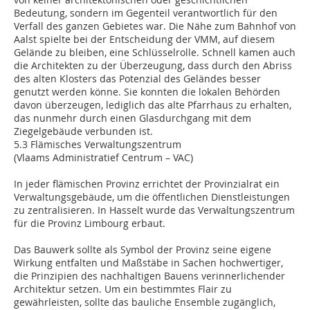
Bedeutung, sondern im Gegenteil verantwortlich für den
Verfall des ganzen Gebietes war. Die Nähe zum Bahnhof von
Aalst spielte bei der Entscheidung der VMM, auf diesem
Gelände zu bleiben, eine Schlüsselrolle. Schnell kamen auch
die Architekten zu der Überzeugung, dass durch den Abriss
des alten Klosters das Potenzial des Geländes besser
genutzt werden könne. Sie konnten die lokalen Behörden
davon überzeugen, lediglich das alte Pfarrhaus zu erhalten,
das nunmehr durch einen Glasdurchgang mit dem
Ziegelgebäude verbunden ist.
5.3 Flämisches Verwaltungszentrum
(Vlaams Administratief Centrum – VAC)
In jeder flämischen Provinz errichtet der Provinzialrat ein
Verwaltungsgebäude, um die öffentlichen Dienstleistungen
zu zentralisieren. In Hasselt wurde das Verwaltungszentrum
für die Provinz Limbourg erbaut.
Das Bauwerk sollte als Symbol der Provinz seine eigene
Wirkung entfalten und Maßstäbe in Sachen hochwertiger,
die Prinzipien des nachhaltigen Bauens verinnerlichender
Architektur setzen. Um ein bestimmtes Flair zu
gewährleisten, sollte das bauliche Ensemble zugänglich,