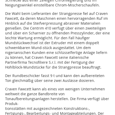
Schnecke aus einer 28%igen Chromlegierung und im
Neigungswinkel einstellbare Chrom-Mischerschaufeln.
Die Wahl beim Lieferanten der Strangpresse fiel auf Craven
Fawcett, da deren Maschinen einen hervorragenden Ruf im
Hinblick auf die Steifverpressung abrasiver Materialien
genießen. Die Centrim 410 verfügt über einen zweiteiligen
und über ein Scharnier zu öffnenden Presszylinder, der eine
leichte Wartung ermöglicht. Für den Fall häufiger
Mundstückwechsel ist der Extruder mit einem doppelt
schwenkbaren Mund-stück ausgestattet. Um dem
nigerianischen Kunden eine schlüsselfertige Anlage liefern
zu können, hat Craven Fawcett seine italienische
Partnerfirma Tecnofiliere S.r.l. mit der Fertigung der
Hohlblock-Mundstücke für die Strangpresse beauftragt.
Der Rundbeschicker fasst 9 t und kann den aufbereiteten
Ton gleichmäßig über seine zwei Auslässe dosieren.
Craven Fawcett kann als eines von wenigen Unternehmen
weltweit die ganze Bandbreite von
Tonaufbereitungsanlagen herstellen. Die Firma verfügt über
Produk-
tionsstätten mit ausgezeichneten Konstruktions-,
Fertigungs-, Bearbeitungs- und Montageabteilungen. Der