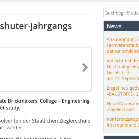
dshuter-Jahrgangs
News
Ankündigung: 
Fachveranstalt
der Keramikind
Vorsicht bei de
Nachhaltigkeit
Gesetz tritt
am 27. Septemb
Ziegel neu ged
»BAUSTOFFE« 2
ate Brickmakers’ College – Engineering
Neue Daueraus
of study.
Ziegelei Lage
Konferenzprog
olventen der Staatlichen Zieglerschule
Internationale 
rt wieder.