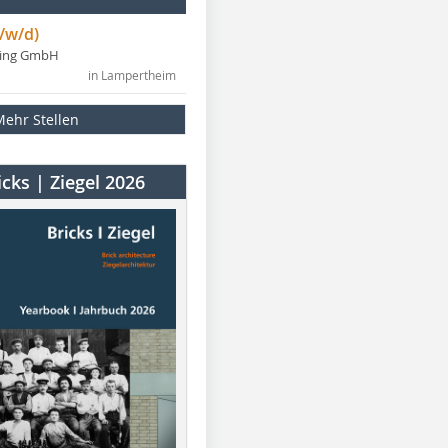
/w/d)
ning GmbH
in Lampertheim
Mehr Stellen
cks | Ziegel 2026