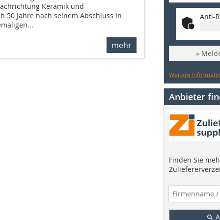
Fachrichtung Keramik und
ch 50 Jahre nach seinem Abschluss in
Anti-R
emaligen...
mehr
» Melde
Weitere Informatio
Anbieter fi
Finden Sie mehr
Zuliefererverze
A