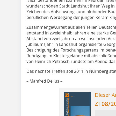
Nach bestandenem Examen im Februar 1959 tr
wunderschönen Stadt Landshut ihren Weg in 
Zeichen des Aufschwungs und blühender Bautä
beruflichen Werdegang der jungen Keramikin
Zusammengewürfelt aus allen Teilen Deutsch
entstand in zweieinhalb Jahren eine starke Ge
Abstand von zwei Jahren an wechselnden Veran
Jubiläumsjahr in Landshut organisierte Geor
Besichtigung des Forschungsgartens im bena
Rundgang im Klostergelände mit abschließend
von Heinrich Petrasch rundete am Abend das 
Das nächste Treffen soll 2011 in Nürnberg sta
– Manfred Delius –
Dieser Ar
ZI 08/2