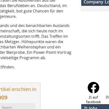
aten die Absolventen aus der
Company L
das Berufsleben an. Deutschland, im
tigkeit, bot gute Chancen für den
genieure.
lands und des benachbarten Auslands
meinschaft, die sich heute noch im
staltungsorten trifft. Das Treffen im
ges Metzger. Höhepunkte waren die
chbarten Weihen­stephan und ein
er Bierprobe. Ein Power-Point-Vortrag
vielseitige Programm ab.
ttfinden.
tikel erschien in
009
Z
Zi auf
facebook
ZI Jobs
Ressort: