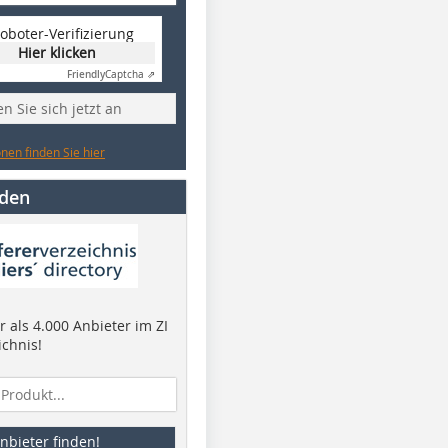
oboter-Verifizierung
Hier klicken
Friendly
Captcha ⇗
n Sie sich jetzt an
nen finden Sie hier
nden
 als 4.000 Anbieter im ZI
ichnis!
nbieter finden!