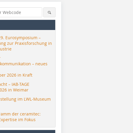
29. Eurosymposium –
ung zur Praxisforschung in
ustrie
r
skommunikation – neues
er 2026 in Kraft
acht – IAB-TAGE
026 in Weimar
stellung im LWL-Museum
ramm der ceramitec:
Expertise im Fokus