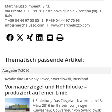
Marcheluzzo Impianti S.r.l.
Via Brenta 7 I 36030 Castelnovo di Isola Vicentina (VI) I
Italy
T +39 04 44 97 53 85 I F +39 04 44 97 76 93
info@marcheluzzo.com I www.marcheluzzo.com
Thematisch passende Artikel:
Ausgabe 7/2016
Revdinskiy Kirpicniy Zavod, Swerdlowsk, Russland
Vormauerziegel und Hohlblöcke –
produziert auf einer Linie
1 Einleitung Das Ziegelwerk wurde am 13.
März 2016 im Beisein von Jewgeni
Kuiwashew, Gouverneur von Swerdlowsk;