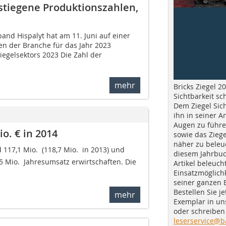
stiegene Produktionszahlen,
and Hispalyt hat am 11. Juni auf einer
en der Branche für das Jahr 2023
iegelsektors 2023 Die Zahl der
mehr
Bricks Ziegel 20
Sichtbarkeit sc
Dem Ziegel Sich
ihn in seiner A
Augen zu führe
o. € in 2014
sowie das Ziege
näher zu beleu
17,1 Mio.  (118,7 Mio.  in 2013) und
diesem Jahrbuc
5 Mio.  Jahresumsatz erwirtschaften. Die
Artikel beleuch
Einsatzmöglichk
seiner ganzen 
Bestellen Sie je
mehr
Exemplar in u
oder schreiben 
leserservice@b