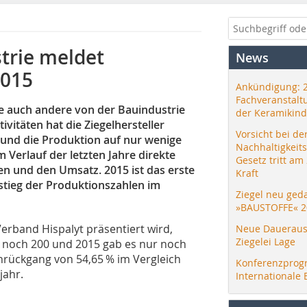
trie meldet
News
2015
Ankündigung: 
Fachveranstalt
ie auch andere von der Bauindustrie
der Keramikind
vitäten hat die Ziegelhersteller
Vorsicht bei de
 und die Produktion auf nur wenige
Nachhaltigkeit
 Verlauf der letzten Jahre direkte
Gesetz tritt am
en und den Umsatz. 2015 ist das erste
Kraft
nstieg der Produktionszahlen im
Ziegel neu ged
»BAUSTOFFE« 2
Verband Hispalyt präsentiert wird,
Neue Daueraus
Ziegelei Lage
 noch 200 und 2015 gab es nur noch
rückgang von 54,65 % im Vergleich
Konferenzprog
jahr.
Internationale 