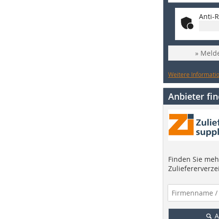
Anti-R
» Melde
Weitere Informatio
Anbieter fi
Finden Sie mehr
Zuliefererverze
A