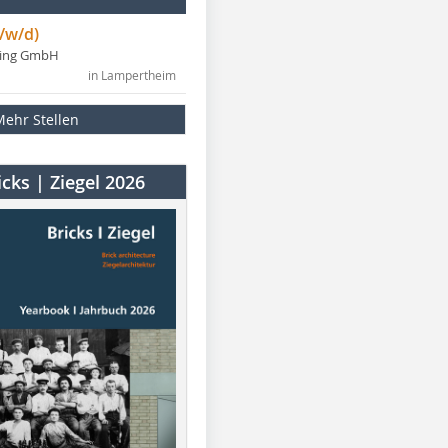
/w/d)
ning GmbH
in Lampertheim
Mehr Stellen
cks | Ziegel 2026