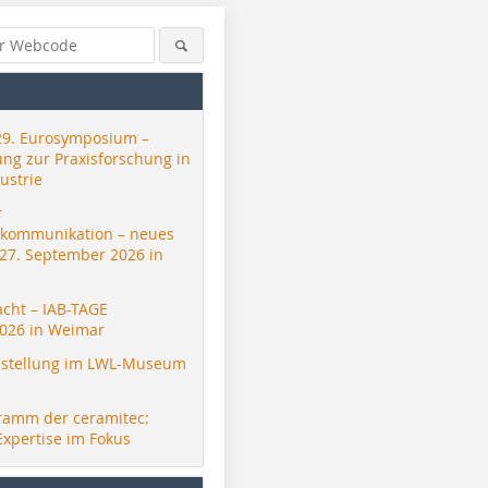
29. Eurosymposium –
ung zur Praxisforschung in
ustrie
r
skommunikation – neues
 27. September 2026 in
acht – IAB-TAGE
026 in Weimar
stellung im LWL-Museum
ramm der ceramitec:
Expertise im Fokus