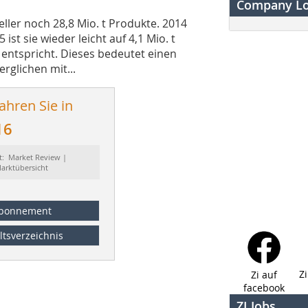
Company L
ller noch 28,8 Mio. t Produkte. 2014
 ist sie wieder leicht auf 4,1 Mio. t
entspricht. Dieses bedeutet einen
rglichen mit...
ahren Sie in
16
t: Market Review |
arktübersicht
bonnement
ltsverzeichnis
Z
Zi auf
facebook
ZI Jobs