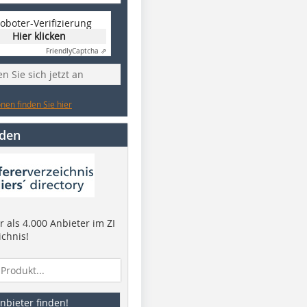
oboter-Verifizierung
Hier klicken
Friendly
Captcha ⇗
n Sie sich jetzt an
nen finden Sie hier
nden
 als 4.000 Anbieter im ZI
ichnis!
nbieter finden!