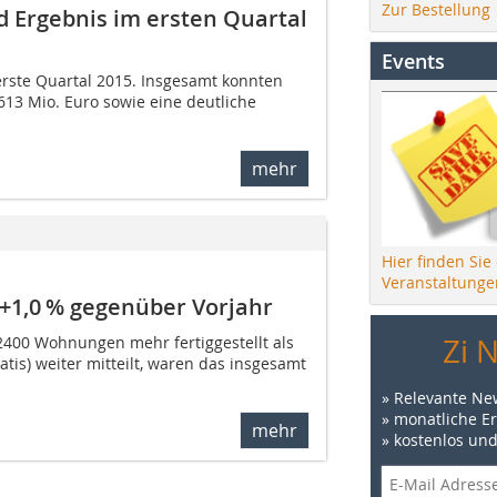
Zur Bestellung
 Ergebnis im ersten Quartal
Events
erste Quartal 2015. Insgesamt konnten
613 Mio. Euro sowie eine deutliche
mehr
Hier finden Sie
Veranstaltunge
 +1,0 % gegenüber Vorjahr
Zi 
2400 Wohnungen mehr fertiggestellt als
tis) weiter mitteilt, waren das insgesamt
» Relevante Ne
» monatliche E
mehr
» kostenlos un