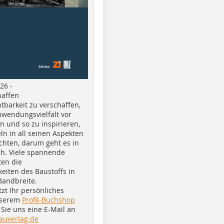
26 -
haffen
tbarkeit zu verschaffen,
nwendungsvielfalt vor
n und so zu inspirieren,
ln in all seinen Aspekten
chten, darum geht es in
h. Viele spannende
ten die
eiten des Baustoffs in
Bandbreite.
tzt Ihr persönliches
nserem
Profil-Buchshop
Sie uns eine E-Mail an
auverlag.de