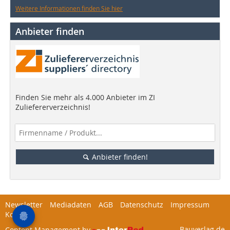
Weitere Informationen finden Sie hier
Anbieter finden
Finden Sie mehr als 4.000 Anbieter im ZI
Zuliefererverzeichnis!
Anbieter finden!
Newsletter
Mediadaten
AGB
Datenschutz
Impressum
Kontakt
Bauverlag.de
Content Management by