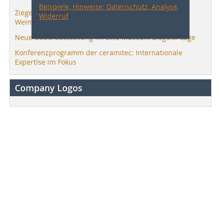
Beispiele, Hinweise: Datenschutz, Analyse,
Ziegel neu gedacht – IAB-TAGE »BAUSTOFFE« 2026 in
Widerruf
Weimar
Neue Dauerausstellung im LWL-Museum Ziegelei Lage
Konferenzprogramm der ceramitec: Internationale
Expertise im Fokus
Company Logos