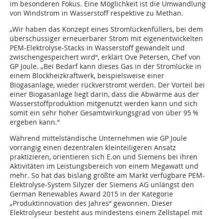
im besonderen Fokus. Eine Möglichkeit ist die Umwandlung
von Windstrom in Wasserstoff respektive zu Methan.
„Wir haben das Konzept eines Stromlückenfüllers, bei dem
überschüssiger erneuerbarer Strom mit eigenentwickelten
PEM-Elektrolyse-Stacks in Wasserstoff gewandelt und
zwischengespeichert wird“, erklärt Ove Petersen, Chef von
GP Joule. „Bei Bedarf kann dieses Gas in der Stromlücke in
einem Blockheizkraftwerk, beispielsweise einer
Biogasanlage, wieder rückverstromt werden. Der Vorteil bei
einer Biogasanlage liegt darin, dass die Abwärme aus der
Wasserstoffproduktion mitgenutzt werden kann und sich
somit ein sehr hoher Gesamtwirkungsgrad von über 95 %
ergeben kann.“
Während mittelständische Unternehmen wie GP Joule
vorrangig einen dezentralen kleinteiligeren Ansatz
praktizieren, orientieren sich E.on und Siemens bei ihren
Aktivitäten im Leistungsbereich von einem Megawatt und
mehr. So hat das bislang größte am Markt verfügbare PEM-
Elektrolyse-System Silyzer der Siemens AG unlängst den
German Renewables Award 2015 in der Kategorie
„Produktinnovation des Jahres“ gewonnen. Dieser
Elektrolyseur besteht aus mindestens einem Zellstapel mit