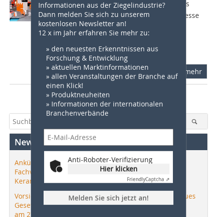
Integrated Industry  Discover Solutions
Informationen aus der Ziegelindustrie?
Dann melden Sie sich zu unserem
lautet das Leitthema der Hannover Messe
kostenlosen Newsletter an!
2016, die vom 25. bis 29. April 2016
12 x im Jahr erfahren Sie mehr zu:
durchgeführt wird. Auf der weltweit
wichtigsten Industriemesse sind
» den neuesten Erkenntnissen aus
Lösungen...
Forschung & Entwicklung
» aktuellen Marktinformationen
mehr
» allen Veranstaltungen der Branche auf
einen Klick!
» Produktneuheiten
» Informationen der internationalen
Branchenverbände
News
Anti-Roboter-Verifizierung
Ankündigung: 29. Eurosymposium –
Hier klicken
Fachveranstaltung zur Praxisforschung in der
Keramikindustrie
Friendly
Captcha ⇗
Vorsicht bei der Nachhaltigkeitskommunikation – neues
Melden Sie sich jetzt an!
Gesetz tritt
am 27. September 2026 in Kraft