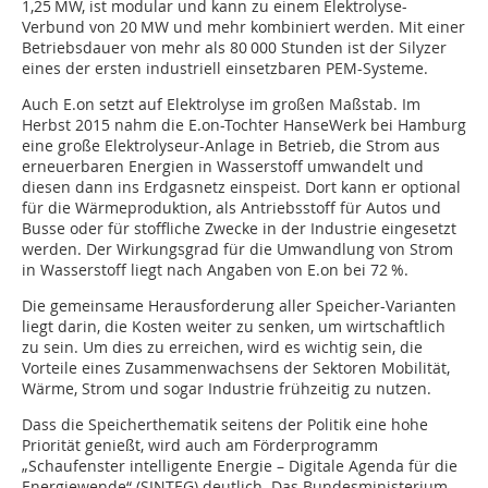
1,25 MW, ist modular und kann zu einem Elektrolyse-
Verbund von 20 MW und mehr kombiniert werden. Mit einer
Betriebsdauer von mehr als 80 000 Stunden ist der Silyzer
eines der ersten industriell einsetzbaren PEM-Systeme.
Auch E.on setzt auf Elektrolyse im großen Maßstab. Im
Herbst 2015 nahm die E.on-Tochter HanseWerk bei Hamburg
eine große Elektrolyseur-Anlage in Betrieb, die Strom aus
erneuerbaren Energien in Wasserstoff umwandelt und
diesen dann ins Erdgasnetz einspeist. Dort kann er optional
für die Wärmeproduktion, als Antriebsstoff für Autos und
Busse oder für stoffliche Zwecke in der Industrie eingesetzt
werden. Der Wirkungsgrad für die Umwandlung von Strom
in Wasserstoff liegt nach Angaben von E.on bei 72 %.
Die gemeinsame Herausforderung aller Speicher-Varianten
liegt darin, die Kosten weiter zu senken, um wirtschaftlich
zu sein. Um dies zu erreichen, wird es wichtig sein, die
Vorteile eines Zusammenwachsens der Sektoren Mobilität,
Wärme, Strom und sogar Industrie frühzeitig zu nutzen.
Dass die Speicherthematik seitens der Politik eine hohe
Priorität genießt, wird auch am Förderprogramm
„Schaufenster intelligente Energie – Digitale Agenda für die
Energiewende“ (SINTEG) deutlich. Das Bundesministerium