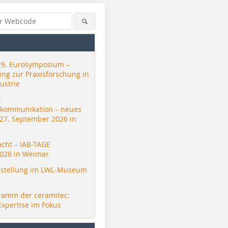
29. Eurosymposium –
ung zur Praxisforschung in
ustrie
r
skommunikation – neues
 27. September 2026 in
acht – IAB-TAGE
026 in Weimar
stellung im LWL-Museum
ramm der ceramitec:
Expertise im Fokus