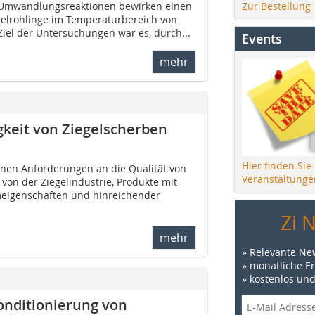
Zur Bestellung
d Umwandlungsreaktionen bewirken einen
egelrohlinge im Temperaturbereich von
 Ziel der Untersuchungen war es, durch...
Events
mehr
keit von Ziegelscherben
Hier finden Sie
genen Anforderungen an die Qualität von
Veranstaltunge
von der Ziegelindustrie, Produkte mit
igenschaften und hinreichender
Zi 
mehr
» Relevante Ne
» monatliche E
» kostenlos un
onditionierung von