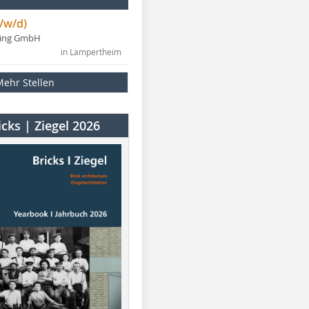
/w/d)
ning GmbH
in Lampertheim
Mehr Stellen
cks | Ziegel 2026