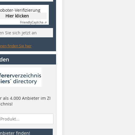
oboter-Verifizierung
Hier klicken
Friendly
Captcha ⇗
n Sie sich jetzt an
nen finden Sie hier
nden
 als 4.000 Anbieter im ZI
ichnis!
nbieter finden!