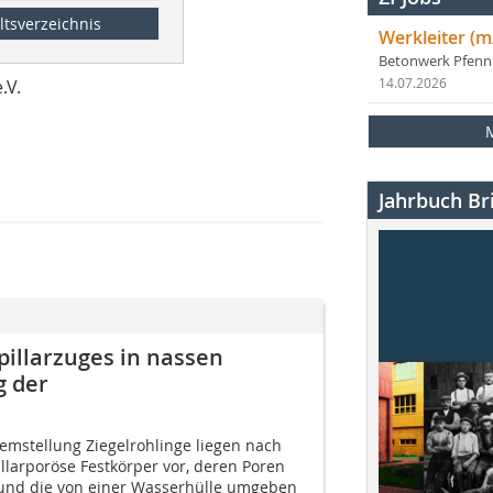
ltsverzeichnis
Werkleiter (m
Betonwerk Pfen
.V.
14.07.2026
Jahrbuch Bri
illarzuges in nassen
g der
emstellung Ziegelrohlinge liegen nach
llarporöse Festkörper vor, deren Poren
, und die von einer Wasserhülle umgeben