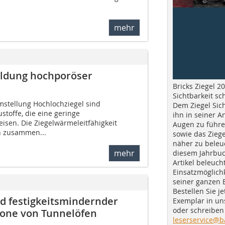
mehr
ildung hochporöser
Bricks Ziegel 20
Sichtbarkeit sc
stellung Hochlochziegel sind
Dem Ziegel Sich
toffe, die eine geringe
ihn in seiner A
isen. Die Ziegelwärmeleitfähigkeit
Augen zu führe
ch zusammen...
sowie das Ziege
näher zu beleu
mehr
diesem Jahrbuc
Artikel beleuch
Einsatzmöglichk
seiner ganzen 
Bestellen Sie je
d festigkeitsmindernder
Exemplar in u
oder schreiben 
zone von Tunnelöfen
leserservice@b