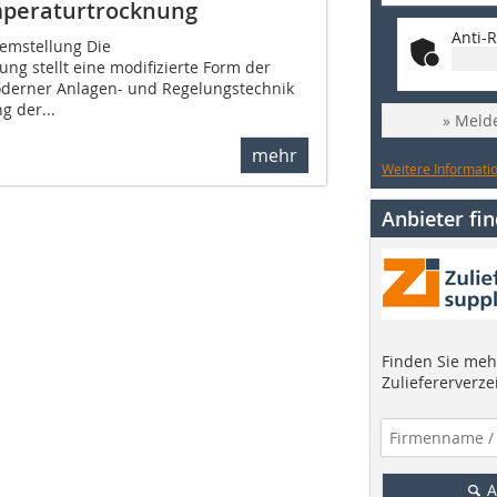
mperaturtrocknung­
Anti-R
emstellung Die
ng stellt eine modifizierte Form der
oderner Anlagen- und Regelungstechnik
g der...
» Melde
mehr
Weitere Informatio
Anbieter fi
Finden Sie mehr
Zuliefererverze
A