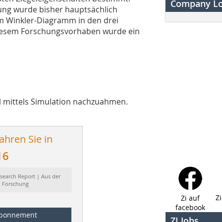
Company L
ung wurde bisher hauptsächlich
em Winkler-Diagramm in den drei
diesem Forschungsvorhaben wurde ein
gel mittels Simulation nachzuahmen.
ahren Sie in
16
search Report | Aus der
Forschung
Z
Zi auf
facebook
bonnement
ZI Jobs