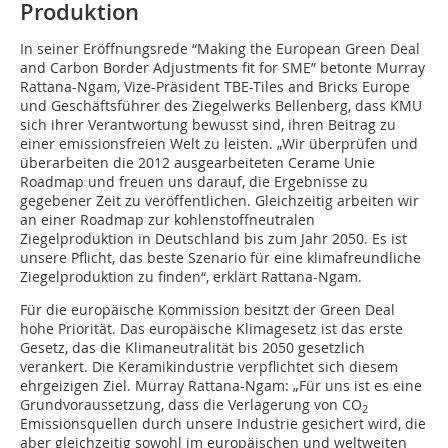
Produktion
In seiner Eröffnungsrede “Making the European Green Deal
and Carbon Border Adjustments fit for SME” betonte Murray
Rattana-Ngam, Vize-Präsident TBE-Tiles and Bricks Europe
und Geschäftsführer des Ziegelwerks Bellenberg, dass KMU
sich ihrer Verantwortung bewusst sind, ihren Beitrag zu
einer emissionsfreien Welt zu leisten. „Wir überprüfen und
überarbeiten die 2012 ausgearbeiteten Cerame Unie
Roadmap und freuen uns darauf, die Ergebnisse zu
gegebener Zeit zu veröffentlichen. Gleichzeitig arbeiten wir
an einer Roadmap zur kohlenstoffneutralen
Ziegelproduktion in Deutschland bis zum Jahr 2050. Es ist
unsere Pflicht, das beste Szenario für eine klimafreundliche
Ziegelproduktion zu finden“, erklärt Rattana-Ngam.
Für die europäische Kommission besitzt der Green Deal
hohe Priorität. Das europäische Klimagesetz ist das erste
Gesetz, das die Klimaneutralität bis 2050 gesetzlich
verankert. Die Keramikindustrie verpflichtet sich diesem
ehrgeizigen Ziel. Murray Rattana-Ngam: „Für uns ist es eine
Grundvoraussetzung, dass die Verlagerung von CO
2
Emissionsquellen durch unsere Industrie gesichert wird, die
aber gleichzeitig sowohl im europäischen und weltweiten