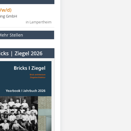
/w/d)
ning GmbH
in Lampertheim
Mehr Stellen
cks | Ziegel 2026