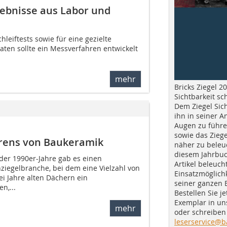
gebnisse aus Labor und
hleiftests sowie für eine gezielte
en sollte ein Messverfahren entwickelt
mehr
Bricks Ziegel 20
Sichtbarkeit sc
Dem Ziegel Sich
ihn in seiner A
Augen zu führe
sowie das Ziege
erens von Baukeramik
näher zu beleu
diesem Jahrbuc
der 1990er-Jahre gab es einen
Artikel beleuch
ziegelbranche, bei dem eine Vielzahl von
Einsatzmöglichk
wei Jahre alten Dächern ein
seiner ganzen 
n,...
Bestellen Sie je
Exemplar in u
mehr
oder schreiben 
leserservice@b