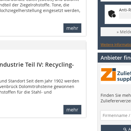
dteil der Ziegelrohstoffe. Tone, die
Anti-R
lochziegelherstellung eingesetzt werden,
mehr
» Melde
Weitere Informatio
Anbieter fi
dustrie Teil IV: Recycling-
und Standort Seit dem Jahr 1902 werden
venbrück Dolomitrohsteine gewonnen
stoffen für die Stahl- und
Finden Sie mehr
Zuliefererverze
mehr
A