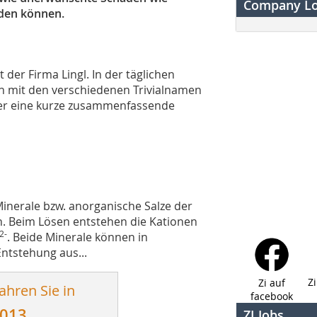
Company L
den können.
 der Firma Lingl. In der täglichen
ten mit den verschiedenen Trivialnamen
er eine kurze zusammenfassende
Minerale bzw. anorganische Salze der
ch. Beim Lösen entstehen die Kationen
2-
. Beide Minerale können in
ntstehung aus...
Z
Zi auf
ahren Sie in
facebook
2013
ZI Jobs