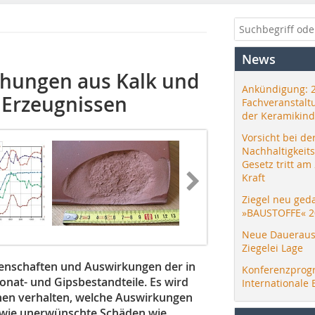
News
ühungen aus Kalk und
Ankündigung: 
 Erzeugnissen
Fachveranstalt
der Keramikind
Vorsicht bei de
Nachhaltigkeit
Gesetz tritt am
Kraft
Ziegel neu ged
»BAUSTOFFE« 2
Neue Daueraus
Ziegelei Lage
Eigenschaften und Auswirkungen der in
Konferenzprog
nat- und Gipsbestandteile. Es wird
Internationale 
nnen verhalten, welche Auswirkungen
d wie unerwünschte Schäden wie