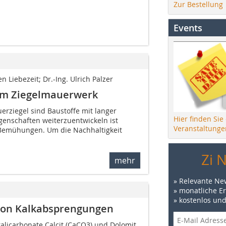
Zur Bestellung
Events
en Liebezeit; Dr.-Ing. Ulrich Palzer
em Ziegelmauerwerk
erziegel sind Baustoffe mit langer
Hier finden Sie
igenschaften weiterzuentwickeln ist
Veranstaltunge
 Bemühungen. Um die Nachhaltigkeit
Zi 
mehr
» Relevante Ne
» monatliche E
» kostenlos un
von Kalkabsprengungen
alicarbonate Calcit (CaCO3) und Dolomit