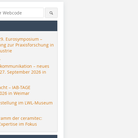
29. Eurosymposium –
ung zur Praxisforschung in
ustrie
r
skommunikation – neues
 27. September 2026 in
acht – IAB-TAGE
026 in Weimar
stellung im LWL-Museum
ramm der ceramitec:
Expertise im Fokus