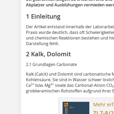
Abplatzer und Ausblühungen vermieden wer
1 Einleitung
Der Artikel entstand innerhalb der Laborarbeit
Praxis wurde deutlich, dass oft Schwierigkei
und chemischen Reaktionen bestehen und hi
Darstellung fehlt.
2 Kalk, Dolomit
2.1 Grundlagen Carbonate
Kalk (Calcit) und Dolomit sind carbonatische 
Kohlensäure. Sie sind in Wasser schwer lösli
2+
2+
Ca
bzw. Mg
sowie das Carbonat-Anion CO
3
grobkeramischen Rohstoffen aufgrund ihrer E
Mehr erf
ZI 7-8/