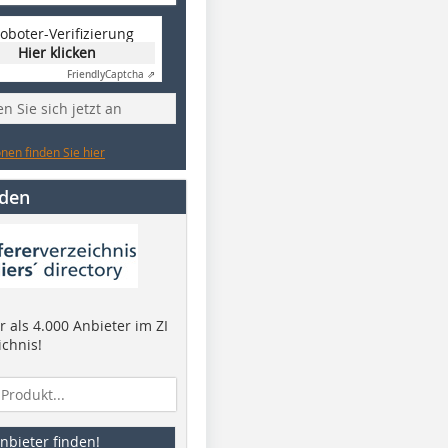
oboter-Verifizierung
Hier klicken
Friendly
Captcha ⇗
n Sie sich jetzt an
nen finden Sie hier
nden
 als 4.000 Anbieter im ZI
ichnis!
nbieter finden!