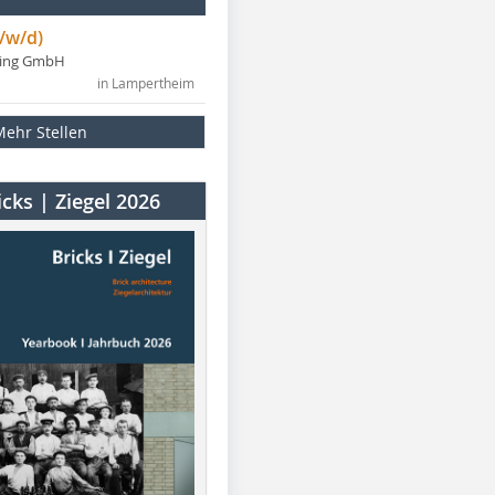
/w/d)
ning GmbH
in Lampertheim
Mehr Stellen
cks | Ziegel 2026