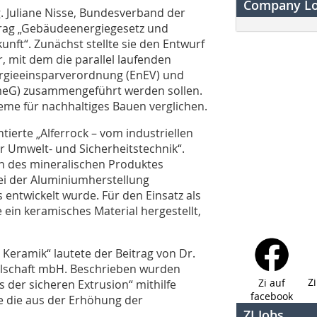
Company L
g. Juliane Nisse, Bundesverband der
itrag „Gebäudeenergiegesetz und
unft“. Zunächst stellte sie den Entwurf
 mit dem die parallel laufenden
ergieeinsparverordnung (EnEV) und
eG) zusammengeführt werden sollen.
eme für nachhaltiges Bauen verglichen.
ierte „Alferrock – vom industriellen
r Umwelt- und Sicherheitstechnik“.
n des mineralischen Produktes
ei der Aluminiumherstellung
ntwickelt wurde. Für den Einsatz als
ein keramisches Material hergestellt,
 Keramik“ lautete der Beitrag von Dr.
lschaft mbH. Beschrieben wurden
Z
Zi auf
 der sicheren Extrusion“ mithilfe
facebook
e die aus der Erhöhung der
ZI Jobs