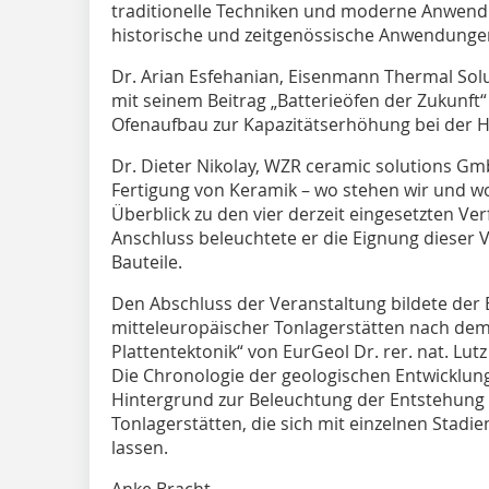
traditionelle Techniken und moderne Anwend
historische und zeitgenössische Anwendungen
Dr. Arian Esfehanian, Eisenmann Thermal Sol
mit seinem Beitrag „Batterieöfen der Zukunft“
Ofenaufbau zur Kapazitätserhöhung bei der H
Dr. Dieter Nikolay, WZR ceramic solutions Gm
Fertigung von Keramik – wo stehen wir und wo
Überblick zu den vier derzeit eingesetzten Ver
Anschluss beleuchtete er die Eignung dieser 
Bauteile.
Den Abschluss der Veranstaltung bildete der 
mitteleuropäischer Tonlagerstätten nach de
Plattentektonik“ von EurGeol Dr. rer. nat. Lu
Die Chronologie der geologischen Entwicklun
Hintergrund zur Beleuchtung der Entstehung
Tonlagerstätten, die sich mit einzelnen Stadie
lassen.
Anke Bracht