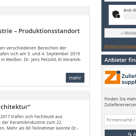
Anti-R
trie – Produktionsstandort
» Melde
Weitere Informatio
den verschiedenen Bereichen der
rafen sich am 3. und 4. September 2019
Anbieter fi
n Meißen. Dr. Jens Petzold, KI Keramik-
mehr
Finden Sie mehr
Zuliefererverze
chitektur“
2017 trafen sich Fachleute aus
 der Keramikindustrie zum 22.
. Mehr als 60 Teilnehmer konnte Dr.-
A