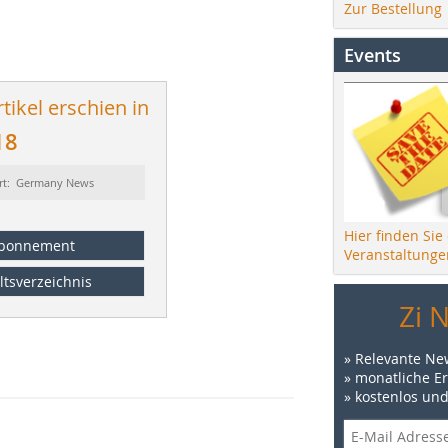
Zur Bestellung
Events
tikel erschien in
18
rt: Germany News
Hier finden Sie
bonnement
Veranstaltunge
ltsverzeichnis
Zi 
» Relevante Ne
» monatliche E
» kostenlos un