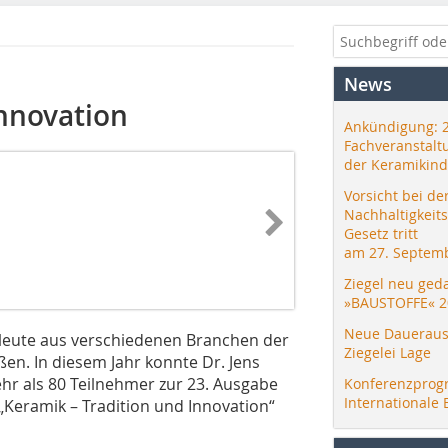
News
Innovation
Ankündigung: 
Fachveranstalt
der Keramikind
Vorsicht bei de
Nachhaltigkeit
Gesetz tritt
am 27. Septemb
Ziegel neu ged
»BAUSTOFFE« 2
Neue Daueraus
hleute aus verschiedenen Branchen der
Ziegelei Lage
n. In diesem Jahr konnte Dr. Jens
hr als 80 Teilnehmer zur 23. Ausgabe
Konferenzprog
Internationale 
Keramik – Tradition und Innovation“