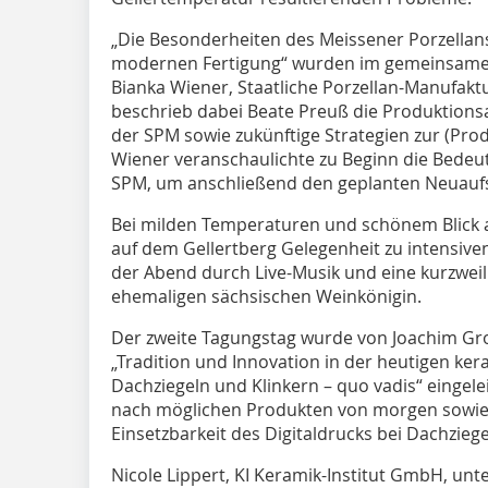
„Die Besonderheiten des Meissener Porzella
modernen Fertigung“ wurden im gemeinsamen
Bianka Wiener, Staatliche Porzellan-Manufakt
beschrieb dabei Beate Preuß die Produktions
der SPM sowie zukünftige Strategien zur (Pro
Wiener veranschaulichte zu Beginn die Bedeutu
SPM, um anschließend den geplanten Neuaufsch
Bei milden Temperaturen und schönem Blick
auf dem Gellertberg Gelegenheit zu intensi
der Abend durch Live-Musik und eine kurzweil
ehemaligen sächsischen Weinkönigin.
Der zweite Tagungstag wurde von Joachim G
„Tradition und Innovation in der heutigen k
Dachziegeln und Klinkern – quo vadis“ eingele
nach möglichen Produkten von morgen sowi
Einsetzbarkeit des Digitaldrucks bei Dachziege
Nicole Lippert, KI Keramik-Institut GmbH, un