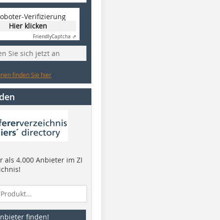
oboter-Verifizierung
Hier klicken
Friendly
Captcha ⇗
n Sie sich jetzt an
nen finden Sie hier
nden
 als 4.000 Anbieter im ZI
ichnis!
nbieter finden!