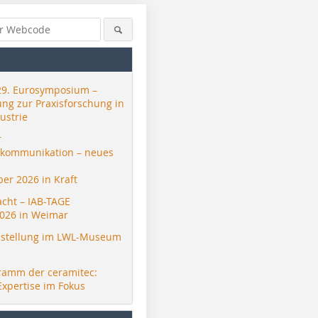
29. Eurosymposium –
ung zur Praxisforschung in
ustrie
r
skommunikation – neues
er 2026 in Kraft
acht – IAB-TAGE
026 in Weimar
stellung im LWL-Museum
ramm der ceramitec:
Expertise im Fokus