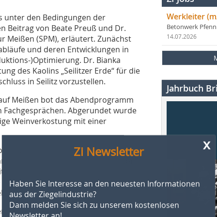
Werkleiter (m
ns unter den Bedingungen der
 Beitrag von Beate Preuß und Dr.
Betonwerk Pfen
14.07.2026
ur Meißen (SPM), erläutert. Zunächst
abläufe und deren Entwicklungen in
duktions-)Optimierung. Dr. Bianka
ng des Kaolins „Seilitzer Erde“ für die
luss in Seilitz vorzustellen.
Jahrbuch Bri
 auf Meißen bot das Abendprogramm
ven Fachgesprächen. Abgerundet wurde
ige Weinverkostung mit einer
x
Zi Newsletter
rothe, Vitreus GmbH, mit dem Thema
eramischen Oberflächenveredelung von
itet. Dabei widmete er sich Fragen
Haben Sie Interesse an den neuesten Informationen
e etwa dem Thema nach der
aus der Ziegelindustrie?
ln und Klinkern.
Dann melden Sie sich zu unserem kostenlosen
Newsletter an!
tersuchte des Thema „Glasuren –