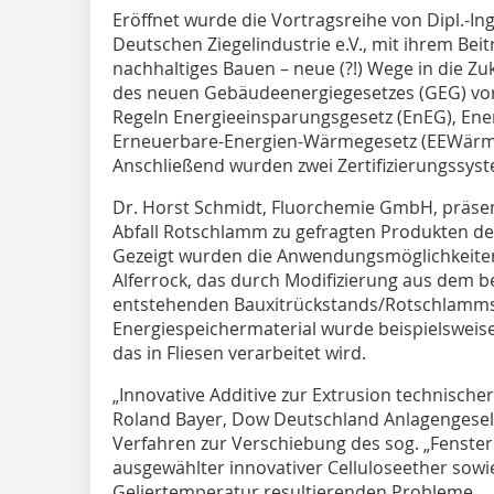
Eröffnet wurde die Vortragsreihe von Dipl.-In
Deutschen Ziegelindustrie e.V., mit ihrem Be
nachhaltiges Bauen – neue (?!) Wege in die Zuk
des neuen Gebäudeenergiegesetzes (GEG) vor,
Regeln Energieeinsparungsgesetz (EnEG), En
Erneuerbare-Energien-Wärmegesetz (EEWärm
Anschließend wurden zwei Zertifizierungssyst
Dr. Horst Schmidt, Fluorchemie GmbH, präsent
Abfall Rotschlamm zu gefragten Produkten de
Gezeigt wurden die Anwendungsmöglichkeite
Alferrock, das durch Modifizierung aus dem b
entstehenden Bauxitrückstands/Rotschlamms e
Energiespeichermaterial wurde beispielsweise 
das in Fliesen verarbeitet wird.
„Innovative Additive zur Extrusion technischer
Roland Bayer, Dow Deutschland Anlagengesel
Verfahren zur Verschiebung des sog. „Fensters
ausgewählter innovativer Celluloseether sowi
Geliertemperatur resultierenden Probleme.