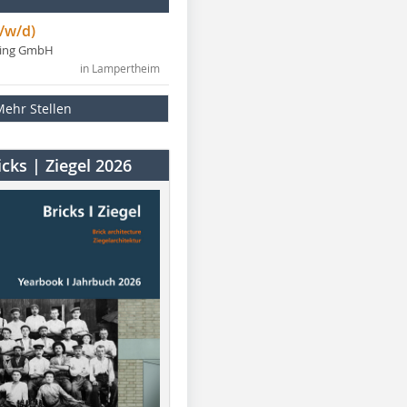
/w/d)
ning GmbH
in Lampertheim
Mehr Stellen
cks | Ziegel 2026