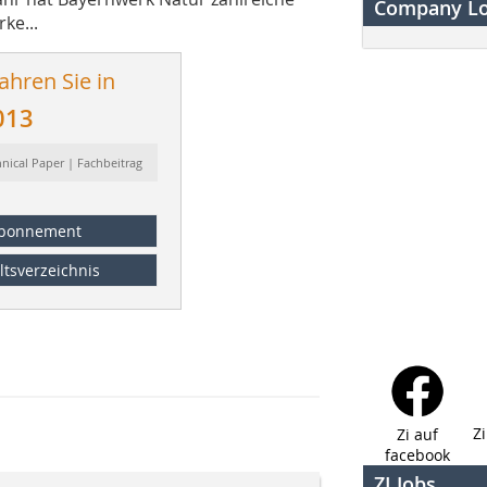
Company L
ke...
ahren Sie in
013
hnical Paper | Fachbeitrag
bonnement
ltsverzeichnis
Z
Zi auf
facebook
ZI Jobs