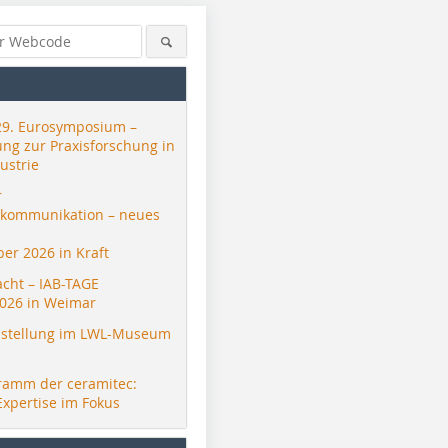
29. Eurosymposium –
ung zur Praxisforschung in
ustrie
r
skommunikation – neues
er 2026 in Kraft
acht – IAB-TAGE
026 in Weimar
stellung im LWL-Museum
ramm der ceramitec:
Expertise im Fokus