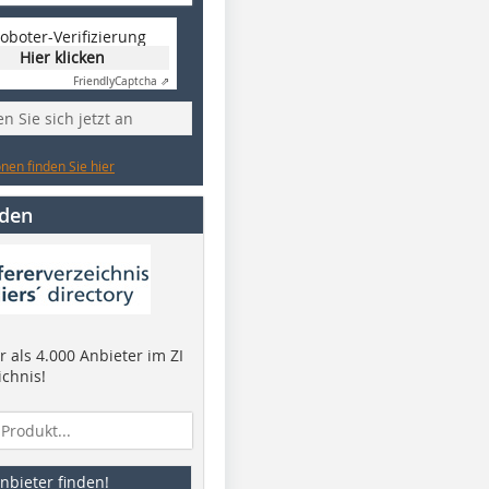
oboter-Verifizierung
Hier klicken
Friendly
Captcha ⇗
n Sie sich jetzt an
nen finden Sie hier
nden
 als 4.000 Anbieter im ZI
ichnis!
nbieter finden!