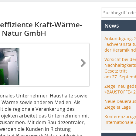
ffiziente Kraft-Wärme-
News
k Natur GmbH
Ankündigung: 
Fachveranstalt
der Keramikind
Vorsicht bei de
Nachhaltigkeit
Gesetz tritt
am 27. Septemb
Ziegel neu ged
»BAUSTOFFE« 2
ionales Unternehmen Haushalte sowie
Neue Daueraus
t Wärme sowie anderen Medien. Als
Ziegelei Lage
t die regionale Verankerung des
Projekten arbeitet das Unternehmen mit
Konferenzprog
 zusammen. Mit dem Bau dezentraler,
Internationale 
 werden die Kunden in Richtung
ahr hat Bayernwerk Natur zahlreiche