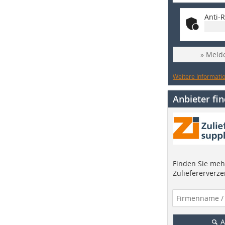
Anti-R
» Melde
Weitere Informatio
Anbieter fi
Finden Sie mehr
Zuliefererverze
A