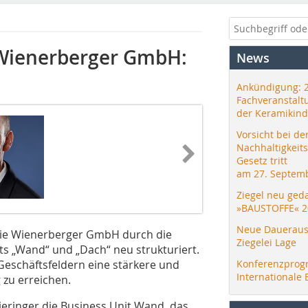
 Wienerberger GmbH:
News
Ankündigung: 
Fachveranstalt
der Keramikind
Vorsicht bei de
Nachhaltigkeit
Gesetz tritt
am 27. Septemb
Ziegel neu ged
»BAUSTOFFE« 2
Neue Daueraus
die Wienerberger GmbH durch die
Ziegelei Lage
ts „Wand“ und „Dach“ neu strukturiert.
Geschäftsfeldern eine stärkere und
Konferenzprog
Internationale 
 zu erreichen.
eringer die Business Unit Wand, das