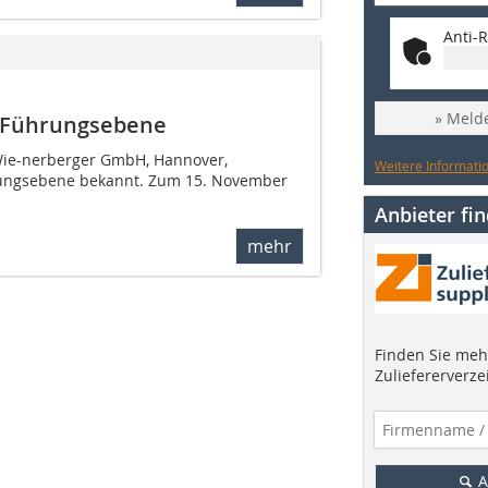
Anti-R
» Melde
n Führungsebene
 Wie-nerberger GmbH, Hannover,
Weitere Informatio
rungsebene bekannt. Zum 15. November
Anbieter fi
mehr
Finden Sie mehr
Zuliefererverze
A