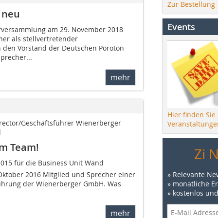
Zur Bestellung
 neu
Events
derversammlung am 29. November 2018
r als stellvertretender
n den Vorstand der Deutschen Poroton
precher...
mehr
Hier finden Sie
irector/Geschäftsführer Wienerberger
Veranstaltunge
d
im Team!
Zi 
015 für die Business Unit Wand
» Relevante Ne
 Oktober 2016 Mitglied und Sprecher einer
» monatliche E
führung der Wienerberger GmbH. Was
» kostenlos un
mehr