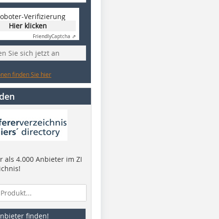
oboter-Verifizierung
Hier klicken
Friendly
Captcha ⇗
n Sie sich jetzt an
nen finden Sie hier
nden
 als 4.000 Anbieter im ZI
ichnis!
nbieter finden!