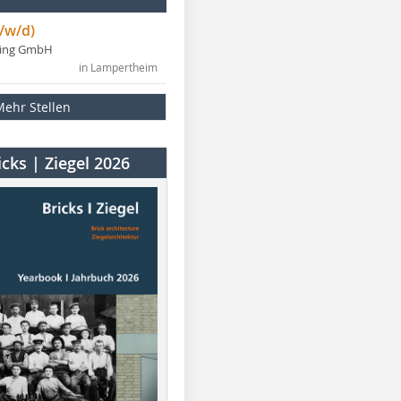
/w/d)
ning GmbH
in Lampertheim
Mehr Stellen
cks | Ziegel 2026