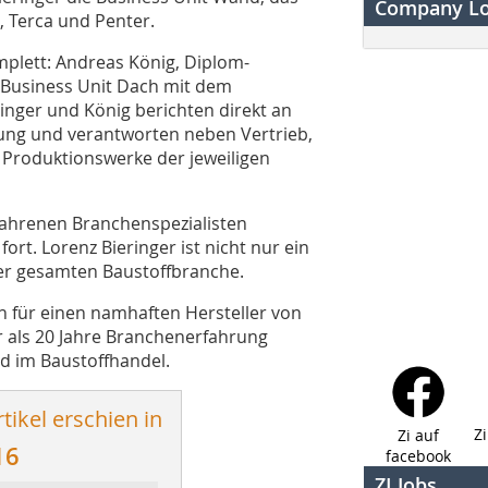
Company L
, Terca und Penter.
mplett: Andreas König, Diplom-
r Business Unit Dach mit dem
nger und König berichten direkt an
ung und verantworten neben Vertrieb,
Produktionswerke der jeweiligen
fahrenen Branchenspezialisten
rt. Lorenz Bieringer ist nicht nur ein
er gesamten Baustoffbranche.
n für einen namhaften Hersteller von
r als 20 Jahre Branchenerfahrung
d im Baustoffhandel.
tikel erschien in
Z
Zi auf
16
facebook
ZI Jobs