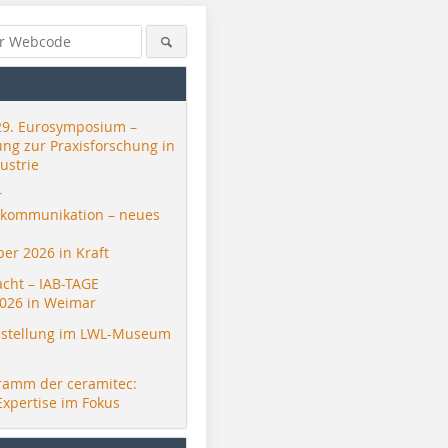
29. Eurosymposium –
ung zur Praxisforschung in
ustrie
r
skommunikation – neues
er 2026 in Kraft
acht – IAB-TAGE
026 in Weimar
stellung im LWL-Museum
ramm der ceramitec:
Expertise im Fokus