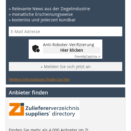
» Relevante News aus der Ziegelindustrie
» monatliche Erscheinungsweise
» kostenlos und jederzeit kündbar
Anti-Roboter-Verifizierung
Hier klicken
Friendly
Captcha ⇗
» Melden Sie sich jetzt an
Weitere Informationen finden Sie hier
Anbieter finden
Finden Sie mehr als 4.000 Anbieter im ZI