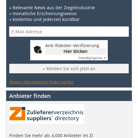
» Relevante News aus der Ziegelindustrie
» monatliche Erscheinungsweise
» kostenlos und jederzeit kündbar
Anti-Roboter-Verifizierung
Hier klicken
Friendly
Captcha ⇗
» Melden Sie sich jetzt an
Weitere Informationen finden Sie hier
Anbieter finden
Finden Sie mehr als 4.000 Anbieter im ZI