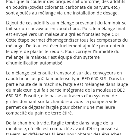
Pour que la couleur des briques soit uniforme, des additifs
en poudre (oxydes colorants, carbonate de baryum, etc.)
sont ajoutés au mélange via une installation de dosage.
L’ajout de ces additifs au mélange provenant du laminoir se
fait sur un convoyeur en caoutchouc. Puis, le mélange final
est envoyé vers un malaxeur à grilles frontales type GDF.
Cette étape permet d‘homogénéiser tous les composants du
mélange. De l’eau est éventuellement ajoutée pour obtenir
le degré de plasticité requis. Pour corriger l‘humidité du
mélange, le malaxeur est équipé d‘un système
d’humidification automatisé.
Le mélange est ensuite transporté sur des convoyeurs en
caoutchouc jusqu’à la mouleuse type BED 650 SLS. Dans la
partie haute de la machine, l‘argile est mélangée dans l’auge
du malaxeur, qui fait partie intégrante de la mouleuse BED
650 SLS. Ensuite, elle passe au travers d’un système de
grilles donnant sur la chambre à vide. La pompe à vide
permet de dégazer l‘argile pour obtenir une meilleure
compacité du pain de terre étiré.
De la chambre à vide, l’argile tombe dans l’auge de la
mouleuse, où elle est compactée avant d’être poussée à
travers les différentes filières pour obtenir des ébauches