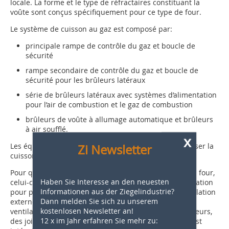
locale. La forme et le type de réfractaires constituant la
voûte sont conçus spécifiquement pour ce type de four.
Le système de cuisson au gaz est composé par:
principale rampe de contrôle du gaz et boucle de
sécurité
rampe secondaire de contrôle du gaz et boucle de
sécurité pour les brûleurs latéraux
série de brûleurs latéraux avec systèmes d’alimentation
pour l’air de combustion et le gaz de combustion
brûleurs de voûte à allumage automatique et brûleurs
à air soufflé.
x
Les équipements installés sont nécessaires pour réaliser la
Zi Newsletter
cuisson et atteindre les températures requises
Pour que les flux d‘air soient uniformes à l’intérieur du four,
Haben Sie Interesse an den neuesten
celui-ci a été équipé d‘une série de systèmes de ventilation
Informationen aus der Ziegelindustrie?
pour pulser ou extraire l‘air. Les équipements de ventilation
Dann melden Sie sich zu unserem
externe incluent des ventilateurs centrifuges, des
kostenlosen Newsletter an!
ventilateurs axiaux, des sas à ventaux et leurs actionneurs,
12 x im Jahr erfahren Sie mehr zu:
des joints de dilatation et des accessoires. Comme il est