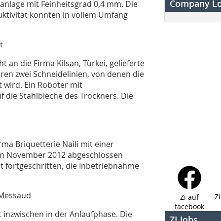
Company L
nlage mit Feinheitsgrad 0,4 mm. Die
duktivität konnten in vollem Umfang
t
an die Firma Kilsan, Türkei, gelieferte
ren zwei Schneidelinien, von denen die
 wird. Ein Roboter mit
f die Stahlbleche des Trockners. Die
ma Briquetterie Naili mit einer
t im November 2012 abgeschlossen
t fortgeschritten, die Inbetriebnahme
 Messaud
Z
Zi auf
facebook
 inzwischen in der Anlaufphase. Die
ZI Jobs