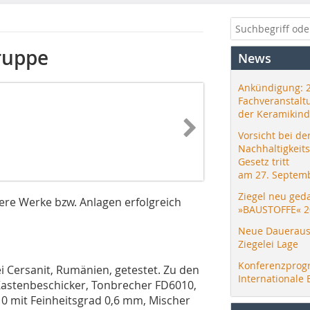
Gruppe
News
Ankündigung: 
Fachveranstalt
der Keramikind
Vorsicht bei de
Nachhaltigkeit
Gesetz tritt
am 27. Septemb
Ziegel neu ged
rere Werke bzw. Anlagen erfolgreich
»BAUSTOFFE« 2
Neue Daueraus
Ziegelei Lage
Konferenzprog
i Cersanit, Rumänien, getestet. Zu den
Internationale 
 Kastenbeschicker, Tonbrecher FD6010,
0 mit Feinheitsgrad 0,6 mm, Mischer