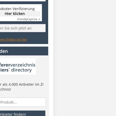
oboter-Verifizierung
Hier klicken
Friendly
Captcha ⇗
n Sie sich jetzt an
nen finden Sie hier
nden
 als 4.000 Anbieter im ZI
ichnis!
nbieter finden!