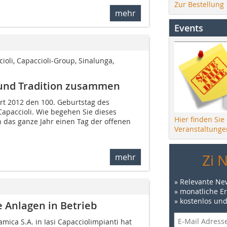
Zur Bestellung
mehr
Events
oli, Capaccioli-Group, Sinalunga,
n und Tradition zusammen
ert 2012 den 100. Geburtstag des
apaccioli. Wie begehen Sie dieses
Hier finden Sie
n das ganze Jahr einen Tag der offenen
Veranstaltunge
Zi 
mehr
» Relevante Ne
» monatliche E
» kostenlos un
e Anlagen in Betrieb
amica S.A. in Iasi Capacciolimpianti hat