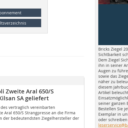
bonnement
ltsverzeichnis
Bricks Ziegel 20
Sichtbarkeit sc
Dem Ziegel Sich
ihn in seiner A
Augen zu führe
sowie das Ziege
näher zu beleu
diesem Jahrbuc
li Zweite Aral 650/S
Artikel beleuch
ilsan SA geliefert
Einsatzmöglichk
seiner ganzen 
 des vertraglich vereinbarten
Bestellen Sie je
te Aral 650/S Strangpresse an die Firma
Exemplar in u
em der bedeutendsten Ziegelhersteller der
oder schreiben 
leserservice@b