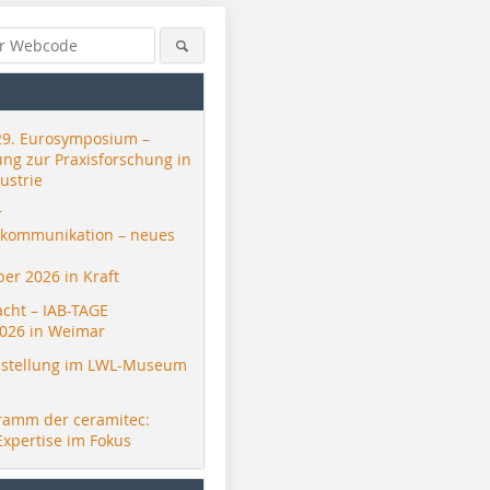
29. Eurosymposium –
ung zur Praxisforschung in
ustrie
r
skommunikation – neues
er 2026 in Kraft
acht – IAB-TAGE
026 in Weimar
stellung im LWL-Museum
ramm der ceramitec:
Expertise im Fokus