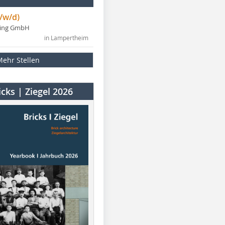
/w/d)
ning GmbH
in Lampertheim
Mehr Stellen
cks | Ziegel 2026