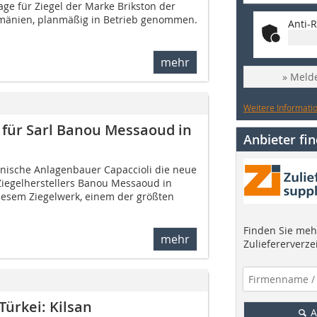
ge für Ziegel der Marke Brikston der
Rumänien, planmäßig in Betrieb genommen.
Anti-R
mehr
» Melde
Weitere Informatio
k für Sarl Banou Messaoud in
Anbieter fi
ienische Anlagenbauer Capaccioli die neue
Ziegelherstellers Banou Messaoud in
esem Ziegelwerk, einem der größten
Finden Sie mehr
mehr
Zuliefererverze
 Türkei: Kilsan
A