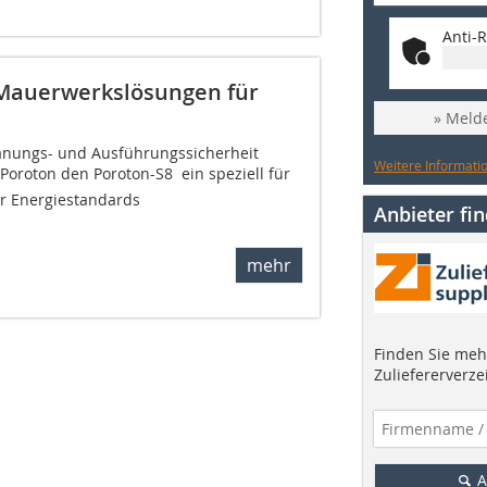
Anti-R
 Mauerwerkslösungen für
» Melde
anungs- und Ausführungssicherheit
Weitere Informatio
oroton den Poroton-S8  ein speziell für
 Energiestandards
Anbieter fi
.
mehr
Finden Sie mehr
Zuliefererverze
A