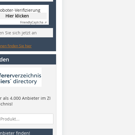
oboter-Verifizierung
Hier klicken
Friendly
Captcha ⇗
n Sie sich jetzt an
nen finden Sie hier
nden
 als 4.000 Anbieter im ZI
ichnis!
nbieter finden!