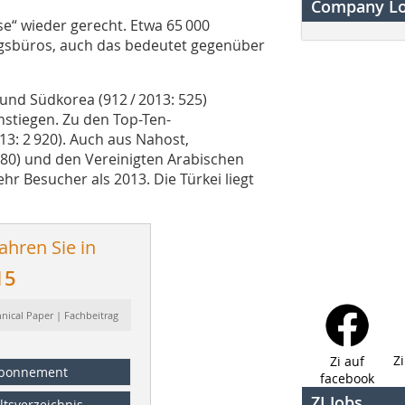
Company L
e“ wieder gerecht. Etwa 65 000
gsbüros, auch das bedeutet gegenüber
 und Südkorea (912 / 2013: 525)
nstiegen. Zu den Top-Ten-
13: 2 920). Auch aus Nahost,
 280) und den Vereinigten Arabischen
hr Besucher als 2013. Die Türkei liegt
ahren Sie in
15
hnical Paper | Fachbeitrag
Z
Zi auf
bonnement
facebook
ZI Jobs
ltsverzeichnis