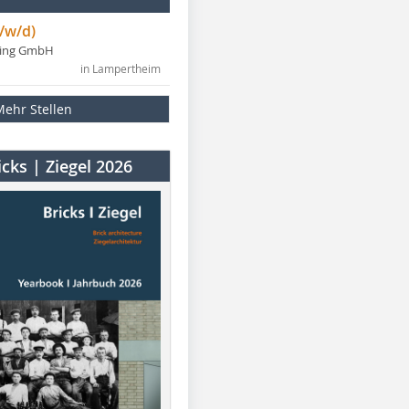
/w/d)
ning GmbH
in Lampertheim
Mehr Stellen
cks | Ziegel 2026