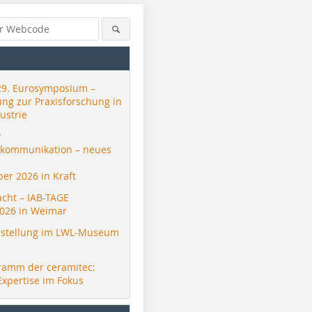
29. Eurosymposium –
ung zur Praxisforschung in
ustrie
r
skommunikation – neues
er 2026 in Kraft
Photos/Fotos: Braas
Photos/Fo
acht – IAB-TAGE
026 in Weimar
stellung im LWL-Museum
ramm der ceramitec:
Expertise im Fokus