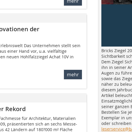
mehr
novationen der
Erlebniswelt Das Unternehmen stellt sein
Bricks Ziegel 20
s einer Hand vor, u.a. vielfältige
Sichtbarkeit sc
en neuen Hohlfalzziegel Achat 10V in
Dem Ziegel Sich
ihn in seiner A
Augen zu führe
mehr
sowie das Ziege
näher zu beleu
diesem Jahrbuc
Artikel beleuch
Einsatzmöglichk
seiner ganzen 
er Rekord
Bestellen Sie je
Exemplar in u
Fachmesse für Architektur, Materialien
oder schreiben 
09, präsentierten sich an sechs Messe-
leserservice@b
aus 42 Ländern auf 180?000 m² Fläche