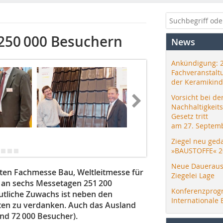
 250 000 Besuchern
News
Ankündigung: 
Fachveranstalt
der Keramikind
Vorsicht bei de
Nachhaltigkeit
Gesetz tritt
am 27. Septemb
Ziegel neu ged
»BAUSTOFFE« 2
Neue Daueraus
chten Fachmesse Bau, Weltleitmesse für
Ziegelei Lage
 an sechs Messetagen 251 200
Konferenzprog
utliche Zuwachs ist neben den
Internationale 
ten zu verdanken. Auch das Ausland
nd 72 000 Besucher).