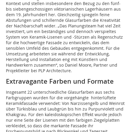
Kontext und stellen insbesondere den Bezug zu den fünf-
bis siebengeschossigen viktorianischen Lagerhäusern aus
dem 19. Jahrhundert her. Gleichzeitig spiegeln feine
Abstufungen und schillernde Glasurfarben die Kreativität
der Nachbarschaft wider. „Das Planungsteam hat viel Zeit
investiert, um ein beständiges und dennoch verspieltes
System von Keramik-Lisenen und -Stürzen als Regenschutz
für die hochwertige Fassade zu entwickeln, das dem
sensiblen Umfeld des Gebäudes entgegenkommt. Für die
Umsetzung arbeiteten sie während der Entwicklung,
Herstellung und Installation eng mit Künstlern und
Handwerkern zusammen“, so Daniel Moore, Partner und
Projektleiter bei PLP Architecture.
Extravagante Farben und Formate
Insgesamt 22 unterschiedliche Glasurfarben aus sechs
Farbgruppen wurden für die vorgehängte hinterlüftete
Keramikfassade verwendet: Von Narzissengelb und Weinrot
über Türkisblau und Laubgrün bis hin zu Purpurviolett und
Khakigrau. Für den kaleidoskopischen Effekt wurde jedoch
nur eine Seite der Lisenen mit den farbigen Ziegelplatten
verkleidet, so dass die markante Fassade ihr
Erscheinungsbild je nach Blickwinkel und Tageszeit