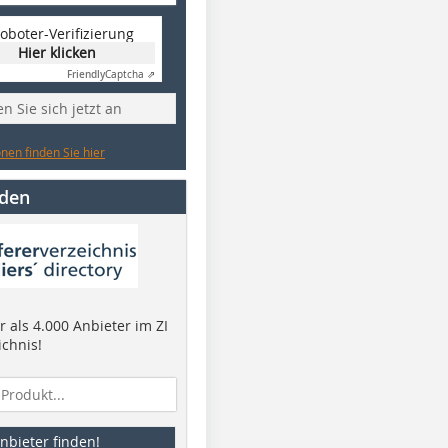
oboter-Verifizierung
Hier klicken
Friendly
Captcha ⇗
n Sie sich jetzt an
nen finden Sie hier
nden
 als 4.000 Anbieter im ZI
ichnis!
nbieter finden!