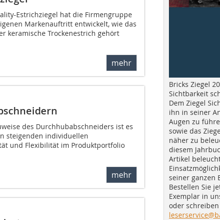
nality-Estrichziegel hat die Firmengruppe
igenen Markenauftritt entwickelt, wie das
er keramische Trockenestrich gehört
mehr
Bricks Ziegel 20
Sichtbarkeit sc
Dem Ziegel Sich
bschneidern
ihn in seiner A
Augen zu führe
uweise des Durchhubabschneiders ist es
sowie das Ziege
n steigenden individuellen
näher zu beleu
t und Flexibilität im Produktportfolio
diesem Jahrbuc
Artikel beleuch
Einsatzmöglichk
mehr
seiner ganzen 
Bestellen Sie je
Exemplar in u
oder schreiben 
leserservice@b