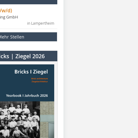
/w/d)
ning GmbH
in Lampertheim
Mehr Stellen
cks | Ziegel 2026