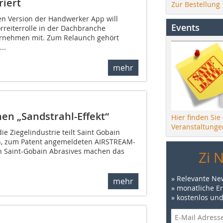
riert
Zur Bestellung
en Version der Handwerker App will
Events
orreiterrolle in der Dachbranche
ternehmen mit. Zum Relaunch gehört
..
mehr
en „Sandstrahl-Effekt“
Hier finden Sie
Veranstaltunge
ie Ziegelindustrie teilt Saint Gobain
en, zum Patent angemeldeten AIRSTREAM-
n Saint-Gobain Abrasives machen das
Zi 
» Relevante Ne
mehr
» monatliche E
» kostenlos un