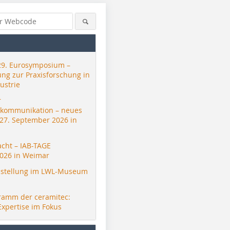
29. Eurosymposium –
ung zur Praxisforschung in
ustrie
r
skommunikation – neues
 27. September 2026 in
acht – IAB-TAGE
026 in Weimar
stellung im LWL-Museum
ramm der ceramitec:
Expertise im Fokus