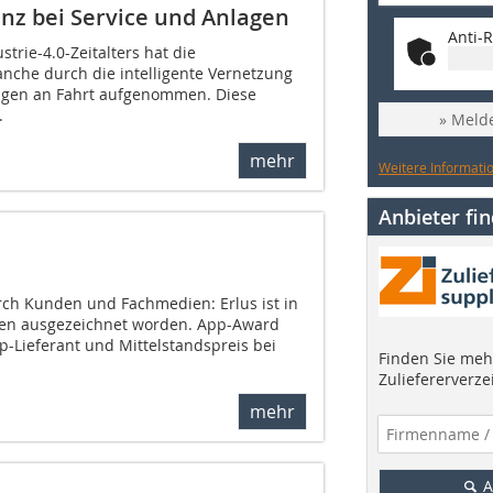
enz bei Service und Anlagen
Anti-R
trie-4.0-Zeitalters hat die
ranche durch die intelligente Vernetzung
gen an Fahrt aufgenommen. Diese
.
» Melde
mehr
Weitere Informatio
Anbieter fi
ch Kunden und Fachmedien: Erlus ist in
eisen ausgezeichnet worden. App-Award
p-Lieferant und Mittelstandspreis bei
Finden Sie mehr
Zuliefererverze
mehr
A