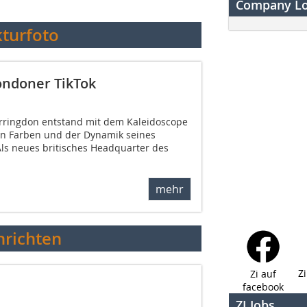
Company L
kturfoto
ondoner TikTok
arringdon entstand mit dem Kaleidoscope
en Farben und der Dynamik seines
 Als neues britisches Headquarter des
mehr
richten
Z
Zi auf
facebook
ZI Jobs