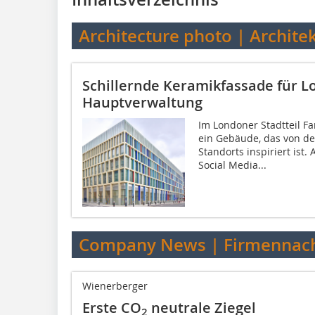
Architecture photo | Archite
Schillernde Keramikfassade für L
Hauptverwaltung
Im Londoner Stadtteil F
ein Gebäude, das von d
Standorts inspiriert ist.
Social Media...
Company News | Firmennach
Wienerberger
Erste CO
neutrale Ziegel
2