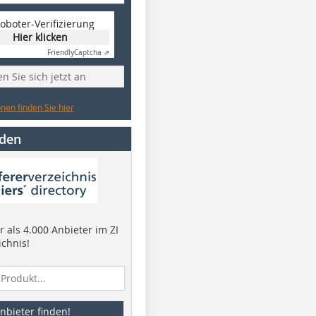
oboter-Verifizierung
Hier klicken
Friendly
Captcha ⇗
n Sie sich jetzt an
nen finden Sie hier
nden
 als 4.000 Anbieter im ZI
ichnis!
nbieter finden!