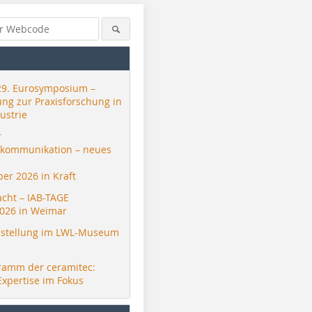
29. Eurosymposium –
ung zur Praxisforschung in
ustrie
r
skommunikation – neues
er 2026 in Kraft
acht – IAB-TAGE
026 in Weimar
stellung im LWL-Museum
ramm der ceramitec:
Expertise im Fokus