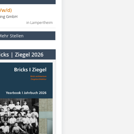
/w/d)
ning GmbH
in Lampertheim
Mehr Stellen
cks | Ziegel 2026