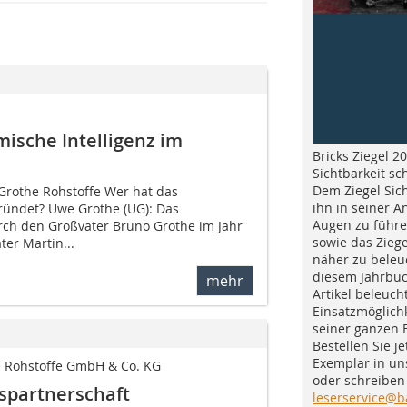
mische Intelligenz im
Bricks Ziegel 20
Sichtbarkeit sc
Dem Ziegel Sich
rothe Rohstoffe Wer hat das
ihn in seiner A
ündet? Uwe Grothe (UG): Das
Augen zu führe
h den Großvater Bruno Grothe im Jahr
sowie das Ziege
er Martin...
näher zu beleu
diesem Jahrbuc
mehr
Artikel beleuch
Einsatzmöglichk
seiner ganzen 
Bestellen Sie je
Exemplar in u
e Rohstoffe GmbH & Co. KG
oder schreiben 
nspartnerschaft
leserservice@b