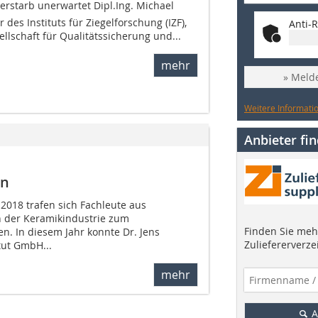
rstarb unerwartet Dipl.Ing. Michael
 des Instituts für Ziegelforschung (IZF),
Anti-R
llschaft für Qualitätssicherung und...
mehr
» Melde
Weitere Informatio
Anbieter fi
on
2018 trafen sich Fachleute aus
 der Keramikindustrie zum
Finden Sie mehr
. In diesem Jahr konnte Dr. Jens
Zuliefererverze
tut GmbH...
mehr
A