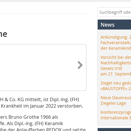
News
he
Ankündigung: 
Fachveranstalt
der Keramikind
Vorsicht bei de
Nachhaltigkeit
Gesetz tritt
am 27. Septemb
Ziegel neu ged
»BAUSTOFFE« 2
Neue Daueraus
Co. KG mitteilt, ist Dipl.-Ing. (FH)
Ziegelei Lage
 Krankheit im Januar 2022 verstorben.
Konferenzprog
ers Bruno Grothe 1966 als
Internationale 
 Als Dipl.-Ing. (FH) Keramik
eihe der Anlauffarben REDOX und setzte