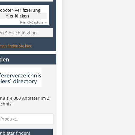
oboter-Verifizierung
Hier klicken
Friendly
Captcha ⇗
n Sie sich jetzt an
nen finden Sie hier
nden
 als 4.000 Anbieter im ZI
ichnis!
nbieter finden!