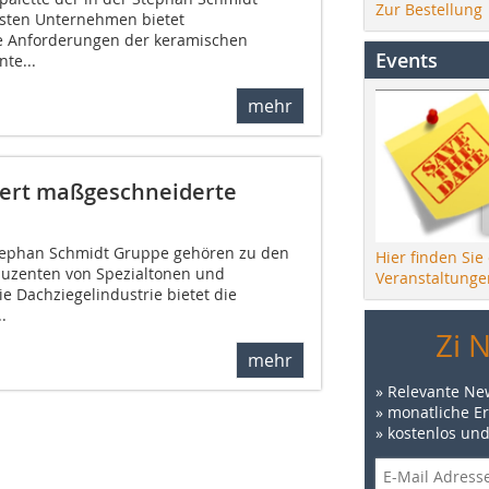
Zur Bestellung
ten Unternehmen bietet
le Anforderungen der keramischen
Events
te...
mehr
iert maßgeschneiderte
tephan Schmidt Gruppe gehören zu den
Hier finden Sie
duzenten von Spezialtonen und
Veranstaltunge
e Dachziegelindustrie bietet die
.
Zi 
mehr
» Relevante Ne
» monatliche E
» kostenlos un