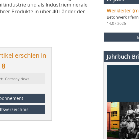
kindustrie und als Industrieminerale
Werkleiter (m
ihrer Produkte in über 40 Länder der
Betonwerk Pfen
14.07.2026
tikel erschien in
Jahrbuch Bri
18
rt: Germany News
bonnement
ltsverzeichnis