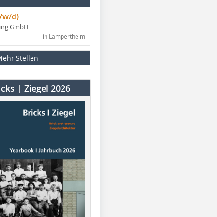
/w/d)
ning GmbH
in Lampertheim
Mehr Stellen
cks | Ziegel 2026