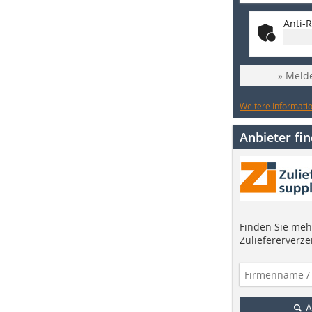
Anti-R
» Melde
Weitere Informatio
Anbieter fi
Finden Sie mehr
Zuliefererverze
A