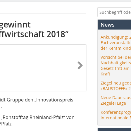
gewinnt
News
fwirtschaft 2018“
Ankündigung: 
Fachveranstalt
der Keramikind
Vorsicht bei de
Nachhaltigkeit
Gesetz tritt am
Kraft
Ziegel neu ged
»BAUSTOFFE« 2
Neue Daueraus
idt Gruppe den „Innovationspreis
Ziegelei Lage
.
Konferenzprog
Rohstofftag Rheinland-Pfalz“ von
Internationale 
Pfalz.