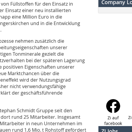
Company L
von Füllstoffen für den Einsatz in
 Einsatz einer neu installierten
napp eine Million Euro in die
gerskirchen und in die Entwicklung
.
ozesse nehmen zusätzlich die
eitungseigenschaften unserer
tigen Tonminerale gezielt die
zverhalten bei der späteren Lagerung
e positiven Eigenschaften unserer
eue Marktchancen über die
beneffekt wird der Nutzungsgrad
isher nicht verwendungsfähige
rklärt der geschäftsführende
Stephan Schmidt Gruppe seit den
dort rund 25 Mitarbeiter. Insgesamt
Z
Zi auf
 Mitarbeiter in neun Unternehmen im
facebook
auen rund 1,6 Mio. t Rohstoff gefördert
ZI Jobs