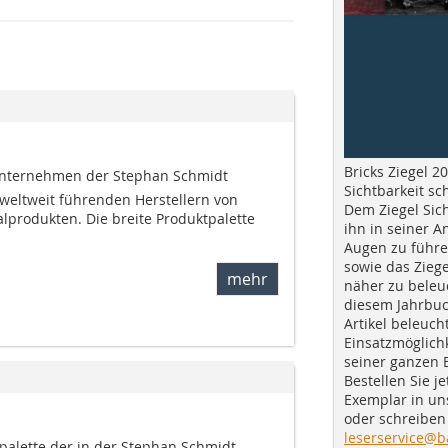
Bricks Ziegel 20
 Unternehmen der Stephan Schmidt
Sichtbarkeit sc
eltweit führenden Herstellern von
Dem Ziegel Sich
lprodukten. Die breite Produktpalette
ihn in seiner A
Augen zu führe
sowie das Ziege
mehr
näher zu beleu
diesem Jahrbuc
Artikel beleuch
Einsatzmöglichk
seiner ganzen 
Bestellen Sie je
Exemplar in u
oder schreiben 
leserservice@b
alette der in der Stephan Schmidt