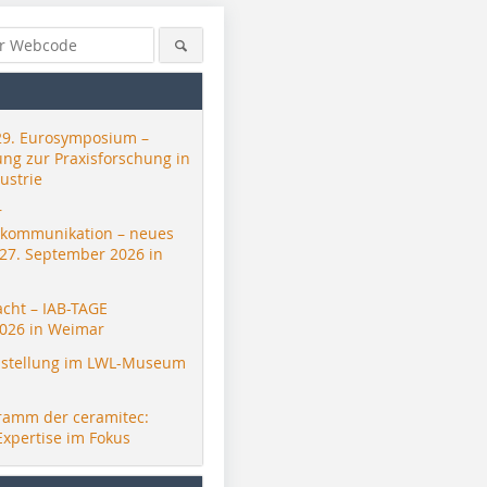
29. Eurosymposium –
ung zur Praxisforschung in
ustrie
r
skommunikation – neues
 27. September 2026 in
acht – IAB-TAGE
026 in Weimar
stellung im LWL-Museum
ramm der ceramitec:
Expertise im Fokus