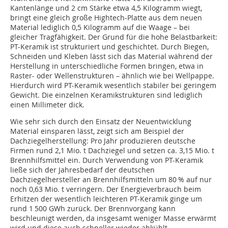
Kantenlänge und 2 cm Stärke etwa 4,5 Kilogramm wiegt,
bringt eine gleich große Hightech-Platte aus dem neuen
Material lediglich 0,5 Kilogramm auf die Waage – bei
gleicher Tragfähigkeit. Der Grund für die hohe Belastbarkeit:
PT-Keramik ist strukturiert und geschichtet. Durch Biegen,
Schneiden und Kleben lässt sich das Material während der
Herstellung in unterschiedliche Formen bringen, etwa in
Raster- oder Wellenstrukturen – ähnlich wie bei Wellpappe.
Hierdurch wird PT-Keramik wesentlich stabiler bei geringem
Gewicht. Die einzelnen Keramikstrukturen sind lediglich
einen Millimeter dick.
Wie sehr sich durch den Einsatz der Neuentwicklung
Material einsparen lässt, zeigt sich am Beispiel der
Dachziegelherstellung: Pro Jahr produzieren deutsche
Firmen rund 2,1 Mio. t Dachziegel und setzen ca. 3,15 Mio. t
Brennhilfsmittel ein. Durch Verwendung von PT-Keramik
ließe sich der Jahresbedarf der deutschen
Dachziegelhersteller an Brennhilfsmitteln um 80 % auf nur
noch 0,63 Mio. t verringern. Der Energieverbrauch beim
Erhitzen der wesentlich leichteren PT-Keramik ginge um
rund 1 500 GWh zurück. Der Brennvorgang kann
beschleunigt werden, da insgesamt weniger Masse erwärmt
wird und diese auch schneller wieder abkühlt.