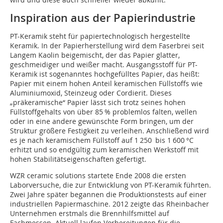
Inspiration aus der Papierindustrie
PT-Keramik steht für papiertechnologisch hergestellte
Keramik. In der Papierherstellung wird dem Faserbrei seit
Langem Kaolin beigemischt, der das Papier glatter,
geschmeidiger und weißer macht. Ausgangsstoff für PT-
Keramik ist sogenanntes hochgefülltes Papier, das heißt:
Papier mit einem hohen Anteil keramischen Füllstoffs wie
Aluminiumoxid, Steinzeug oder Cordierit. Dieses
„präkeramische“ Papier lässt sich trotz seines hohen
Füllstoffgehalts von über 85 % problemlos falten, wellen
oder in eine andere gewünschte Form bringen, um der
Struktur größere Festigkeit zu verleihen. Anschließend wird
es je nach keramischem Füllstoff auf 1 250 bis 1 600 °C
erhitzt und so endgültig zum keramischen Werkstoff mit
hohen Stabilitätseigenschaften gefertigt.
WZR ceramic solutions startete Ende 2008 die ersten
Laborversuche, die zur Entwicklung von PT-Keramik führten.
Zwei Jahre später begannen die Produktionstests auf einer
industriellen Papiermaschine. 2012 zeigte das Rheinbacher
Unternehmen erstmals die Brennhilfsmittel auf
Fachmessen. Aktuell laufen Vorbereitungen für die