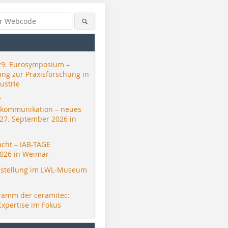
29. Eurosymposium –
ung zur Praxisforschung in
ustrie
r
skommunikation – neues
 27. September 2026 in
acht – IAB-TAGE
026 in Weimar
stellung im LWL-Museum
ramm der ceramitec:
Expertise im Fokus