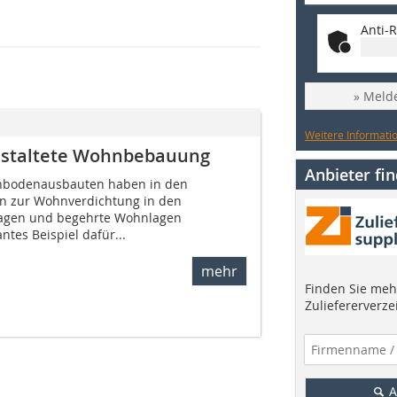
Anti-R
» Melde
Weitere Informatio
staltete Wohnbebauung
Anbieter fi
hbodenausbauten haben in den
n zur Wohnverdichtung in den
ragen und begehrte Wohnlagen
ntes Beispiel dafür...
mehr
Finden Sie mehr
Zuliefererverze
A