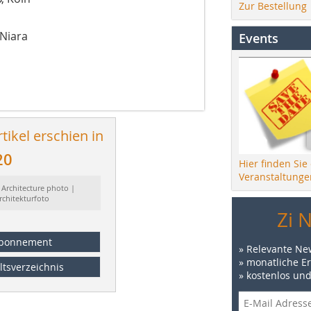
Zur Bestellung
 Niara
Events
tikel erschien in
20
Hier finden Sie
Veranstaltunge
 Architecture photo |
rchitekturfoto
Zi 
bonnement
» Relevante Ne
» monatliche E
ltsverzeichnis
» kostenlos un