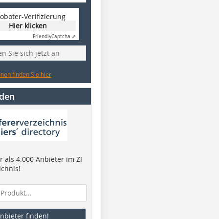
oboter-Verifizierung
Hier klicken
Friendly
Captcha ⇗
n Sie sich jetzt an
nen finden Sie hier
nden
 als 4.000 Anbieter im ZI
ichnis!
nbieter finden!