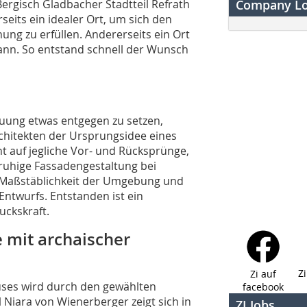
Bergisch Gladbacher Stadtteil Refrath
Company L
eits ein idealer Ort, um sich den
ng zu erfüllen. Andererseits ein Ort
 kann. So entstand schnell der Wunsch
ung etwas entgegen zu setzen,
chitekten der Ursprungsidee eines
t auf jegliche Vor- und Rücksprünge,
ruhige Fassadengestaltung bei
e Maßstäblichkeit der Umgebung und
 Entwurfs. Entstanden ist ein
uckskraft.
 mit archaischer
Z
Zi auf
ses wird durch den gewählten
facebook
l Niara von Wienerberger zeigt sich in
ZI Jobs