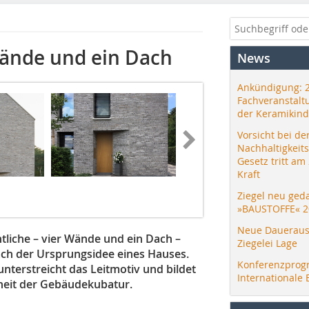
Wände und ein Dach
News
Ankündigung: 
Fachveranstalt
der Keramikind
Vorsicht bei de
Nachhaltigkeit
Gesetz tritt am
Kraft
Ziegel neu ged
»BAUSTOFFE« 2
Neue Daueraus
tliche – vier Wände und ein Dach –
Ziegelei Lage
ach der Ursprungsidee eines Hauses.
Konferenzprog
nterstreicht das Leitmotiv und bildet
Internationale 
heit der Gebäudekubatur.