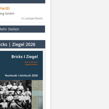
/w/d)
ning GmbH
in Lampertheim
Mehr Stellen
cks | Ziegel 2026