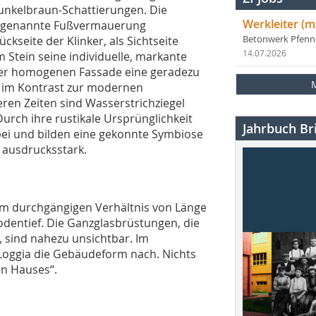
unkelbraun-Schattierungen. Die
Werkleiter (m
 sogenannte Fußvermauerung
ückseite der Klinker, als Sichtseite
Betonwerk Pfen
14.07.2026
 Stein seine individuelle, markante
 der homogenen Fassade eine geradezu
ht im Kontrast zur modernen
eren Zeiten sind Wasserstrichziegel
Durch ihre rustikale Ursprünglichkeit
Jahrbuch Bri
bei und bilden eine gekonnte Symbiose
, ausdrucksstark.
em durchgängigen Verhältnis von Länge
dentief. Die Ganzglasbrüstungen, die
 sind nahezu unsichtbar. Im
Loggia die Gebäudeform nach. Nichts
en Hauses“.