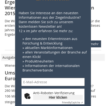
Ergebnis- und Umsatzwachstum bei
Wienerberger in ersten neun Monaten
2015
Haben Sie Interesse an den neuesten
Informationen aus der Ziegelindustrie?
Die Wienerberger AG veröffentlichte ihre Ergebnisse für die
Dann melden Sie sich zu unserem
ersten neun Monate 2015. Von Januar bis September dieses
kostenlosen Newsletter an!
Jahres konnte Wienerberger Umsatz- und
12 x im Jahr erfahren Sie mehr zu:
Ergebnissteigerungen verzeichnen. Der...
» den neuesten Erkenntnissen aus
Forschung & Entwicklung
mehr
» aktuellen Marktinformationen
» allen Veranstaltungen der Branche auf
einen Klick!
Ausgabe 10/2013
» Produktneuheiten
Wienerberger AG
» Informationen der internationalen
Branchenverbände
Umsatz- und Ergebnisrückgang Ziegel
Europa im 1. Halbjahr
Die Wienerberger AG konnte den Konzernumsatz auf 1?
260 Mio.  und das operative Konzern-EBITDA um 5?% auf
Anti-Roboter-Verifizierung
106 Mio.  gegenüber der Vergleichsperiode des Vorjahres
Hier klicken
steigern. Unter den widrigen...
Friendly
Captcha ⇗