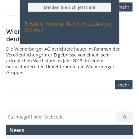
mehr
Melden Sie sich jetzt an!
Beispiele, Hinweise: Datenschutz, Analyse,
Widerruf
Wienerberger mit Rekordumsatz und
deutlichem Gewinn
Die Wienerberger AG berichtete heute im Rahmen der
Veröffentlichung ihrer Ergebnisse von einem sehr
erfreulichen Wachstum im Jahr 2015. In einem
herausfordernden Umfeld konnte die Wienerberger
Gruppe...
mehr
News