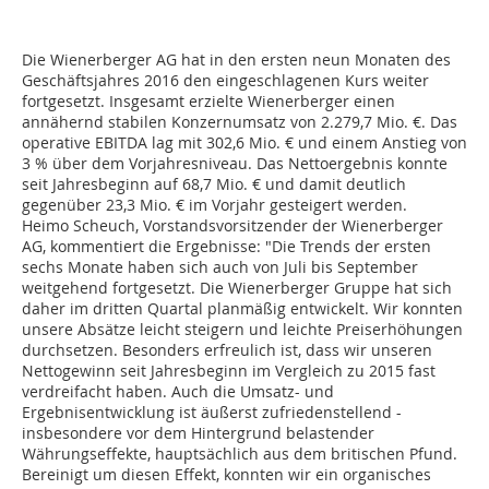
Die Wienerberger AG hat in den ersten neun Monaten des
Geschäftsjahres 2016 den eingeschlagenen Kurs weiter
fortgesetzt. Insgesamt erzielte Wienerberger einen
annähernd stabilen Konzernumsatz von 2.279,7 Mio. €. Das
operative EBITDA lag mit 302,6 Mio. € und einem Anstieg von
3 % über dem Vorjahresniveau. Das Nettoergebnis konnte
seit Jahresbeginn auf 68,7 Mio. € und damit deutlich
gegenüber 23,3 Mio. € im Vorjahr gesteigert werden.
Heimo Scheuch, Vorstandsvorsitzender der Wienerberger
AG, kommentiert die Ergebnisse: "Die Trends der ersten
sechs Monate haben sich auch von Juli bis September
weitgehend fortgesetzt. Die Wienerberger Gruppe hat sich
daher im dritten Quartal planmäßig entwickelt. Wir konnten
unsere Absätze leicht steigern und leichte Preiserhöhungen
durchsetzen. Besonders erfreulich ist, dass wir unseren
Nettogewinn seit Jahresbeginn im Vergleich zu 2015 fast
verdreifacht haben. Auch die Umsatz- und
Ergebnisentwicklung ist äußerst zufriedenstellend -
insbesondere vor dem Hintergrund belastender
Währungseffekte, hauptsächlich aus dem britischen Pfund.
Bereinigt um diesen Effekt, konnten wir ein organisches