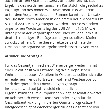
auch im dritten Quartal äußerst zufriedenstellend. Das
Ergebnis des nordamerikanischen Kunststoffrohrgeschäftes
lag aufgrund des hohen Wettbewerbsdrucks weiterhin
unter dem Vorjahresniveau. In Summe konnte der Umsatz
der Division North America in den ersten neun Monaten um
5 % auf 220,3 Mio. € gesteigert werden. Trotz des starken
organischen Wachstums lag das EBITDA mit 17,5 Mio. €
unter jenem der Vorjahresperiode. Dies ist vor allem auf
deutlich niedrigere Beiträge aus Liegenschaftsverkäufen
zurückzuführen. Ohne diese Effekte verzeichnete die
Division eine organische Ergebnisverbesserung von 25 %.
Ausblick und Strategie
Für das Gesamtjahr rechnet Wienerberger weiterhin mit
einer leicht positiven Entwicklung des europäischen
Wohnungsneubaus. Vor allem in Osteuropa sollten sich die
erfreulichen Trends fortsetzen, während Westeuropa von
stark divergierenden Entwicklungen geprägt bleibt.
Insgesamt wird auf Jahressicht ein deutlicher
Ergebniszuwachs im europäischen Ziegelgeschäft erwartet.
Im Rohrbereich werden keine Veränderungen für die
Geschäftsentwicklung im vierten Quartal prognostiziert.
Infolgedessen geht Wienerberger für das Gesamtjahr von