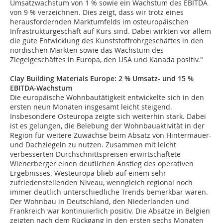
Umsatzwachstum von 1 % sowie ein Wachstum des EBITDA
von 9 % verzeichnen. Dies zeigt, dass wir trotz eines
herausfordernden Marktumfelds im osteuropäischen
Infrastrukturgeschäft auf Kurs sind. Dabei wirkten vor allem
die gute Entwicklung des Kunststoffrohrgeschäftes in den
nordischen Märkten sowie das Wachstum des
Ziegelgeschäftes in Europa, den USA und Kanada positiv."
Clay Building Materials Europe: 2 % Umsatz- und 15 %
EBITDA-Wachstum
Die europäische Wohnbautätigkeit entwickelte sich in den
ersten neun Monaten insgesamt leicht steigend.
Insbesondere Osteuropa zeigte sich weiterhin stark. Dabei
ist es gelungen, die Belebung der Wohnbauaktivität in der
Region für weitere Zuwächse beim Absatz von Hintermauer-
und Dachziegeln zu nutzen. Zusammen mit leicht
verbesserten Durchschnittspreisen erwirtschaftete
Wienerberger einen deutlichen Anstieg des operativen
Ergebnisses. Westeuropa blieb auf einem sehr
zufriedenstellenden Niveau, wenngleich regional noch
immer deutlich unterschiedliche Trends bemerkbar waren.
Der Wohnbau in Deutschland, den Niederlanden und
Frankreich war kontinuierlich positiv. Die Absätze in Belgien
zeigten nach dem Rückgang in den ersten sechs Monaten