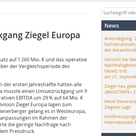
News
kgang Ziegel Europa
Ankündigung: 
Fachveranstalt
der Keramikind
z auf 1 260 Mio. € und das operative
Vorsicht bei de
Nachhaltigkeit
ber der Vergleichsperiode des
Gesetz tritt
am 27. Septemb
 der ersten Jahreshälfte hatten alle
Ziegel neu ged
ropa musste einen Umsatzrückgang um 9
»BAUSTOFFE« 2
ativen EBITDA um 29 % auf 64 Mio. €
Neue Daueraus
ivision Ziegel Europa lagen zum
Ziegelei Lage
ienerberger gelang es in Westeuropa,
Konferenzprog
eisanpassungen im Rahmen der
Internationale 
rte die geringe Nachfrage nach
dem Preisdruck.