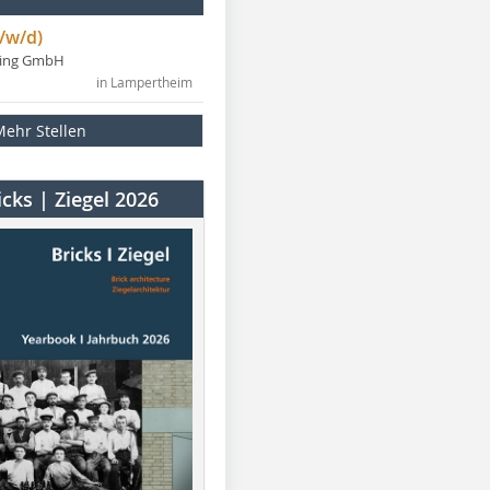
/w/d)
ning GmbH
in Lampertheim
Mehr Stellen
cks | Ziegel 2026