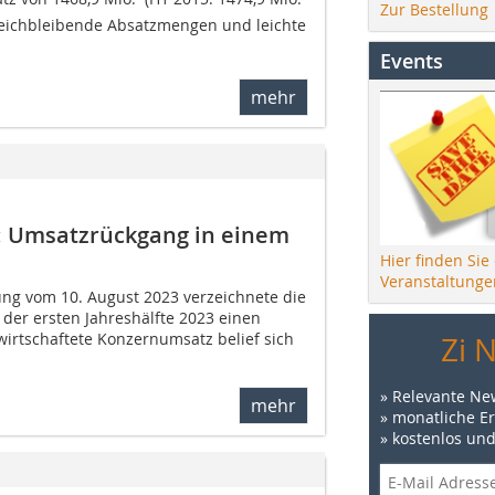
Zur Bestellung
gleichbleibende Absatzmengen und leichte
Events
mehr
3: Umsatzrückgang in einem
Hier finden Sie
Veranstaltunge
ung vom 10. August 2023 verzeichnete die
der ersten Jahreshälfte 2023 einen
irtschaftete Konzernumsatz belief sich
Zi 
» Relevante Ne
mehr
» monatliche E
» kostenlos un