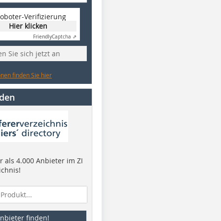
oboter-Verifizierung
Hier klicken
Friendly
Captcha ⇗
n Sie sich jetzt an
nen finden Sie hier
nden
 als 4.000 Anbieter im ZI
ichnis!
nbieter finden!