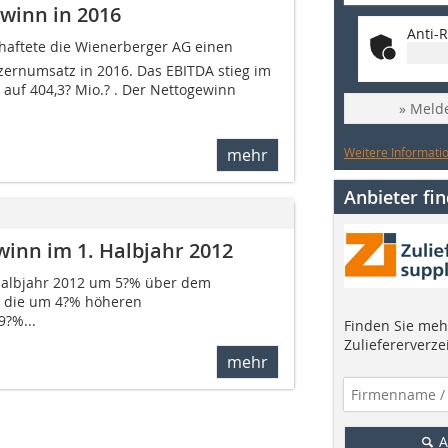
winn in 2016
Anti-R
schaftete die Wienerberger AG einen
ernumsatz in 2016. Das EBITDA stieg im
auf 404,3? Mio.? . Der Nettogewinn
» Melde
Weitere Informatio
mehr
Anbieter fi
inn im 1. Halbjahr 2012
Halbjahr 2012 um 5?% über dem
ch die um 4?% höheren
9?%...
Finden Sie mehr
Zuliefererverze
mehr
A