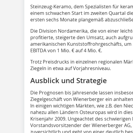
Steinzeug-Keramo, dem Spezialisten für kera
einem schwachen Start im zweiten Quartal die
ersten sechs Monate plangemäß abzuschließ
Die Division Nordamerika, die von einer lei
profitierte, steigerte den Umsatz, auch aufg
amerikanischen Kunststoffrohrgeschäfts, um 3
EBITDA von 1 Mio. € auf 4 Mio. €.
Trotz Preisdrucks in einzelnen regionalen Mär
Ziegeln in etwa auf Vorjahresniveau.
Ausblick und Strategie
Die Prognosen bis Jahresende lassen insbeso
Ziegelgeschäft von Wienerberger ein anhalte
In einigen wichtigen Märkten, wie z.B. den Nie
nahezu allen Ländern Osteuropas wird in die
Krisenjahr 2009. Ungeachtet des schwierigen
Vorstandsvorsitzender der Wienerberger AG, f
zuversichtlich und geht von einer deutlich bes