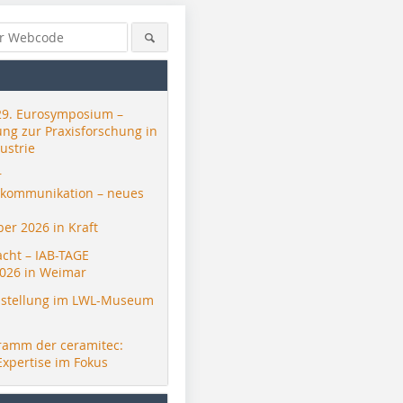
29. Eurosymposium –
ung zur Praxisforschung in
ustrie
r
skommunikation – neues
er 2026 in Kraft
acht – IAB-TAGE
026 in Weimar
stellung im LWL-Museum
ramm der ceramitec:
Expertise im Fokus