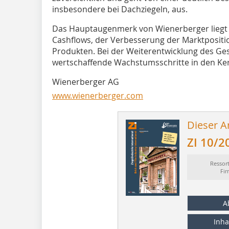
insbesondere bei Dachziegeln, aus.
Das Hauptaugenmerk von Wienerberger liegt 
Cashflows, der Verbesserung der Marktposit
Produkten. Bei der Weiterentwicklung des Ge
wertschaffende Wachstumsschritte in den Ker
Wienerberger AG
www.wienerberger.com
Dieser Ar
ZI 10/2
Ressor
Fi
A
Inha