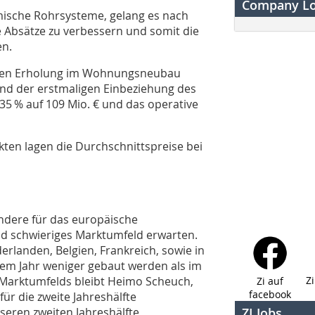
Company L
mische Rohrsysteme, gelang es nach
 Absätze zu verbessern und somit die
en.
chten Erholung im Wohnungsneubau
rund der erstmaligen Einbeziehung des
5 % auf 109 Mio. € und das operative
kten lagen die Durchschnittspreise bei
ndere für das europäische
nd schwieriges Marktumfeld erwarten.
derlanden, Belgien, Frankreich, sowie in
sem Jahr weniger gebaut werden als im
Z
 Marktumfelds bleibt Heimo Scheuch,
Zi auf
facebook
ür die zweite Jahreshälfte
seren zweiten Jahreshälfte,
ZI Jobs