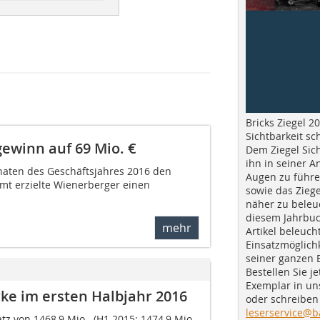
Bricks Ziegel 20
Sichtbarkeit sc
ewinn auf 69 Mio. €
Dem Ziegel Sich
ihn in seiner A
naten des Geschäftsjahres 2016 den
Augen zu führe
amt erzielte Wienerberger einen
sowie das Ziege
näher zu beleu
diesem Jahrbuc
mehr
Artikel beleuch
Einsatzmöglichk
seiner ganzen 
Bestellen Sie je
Exemplar in u
rke im ersten Halbjahr 2016
oder schreiben 
leserservice@b
 von 1468,9 Mio.  (H1 2015: 1474,9 Mio.