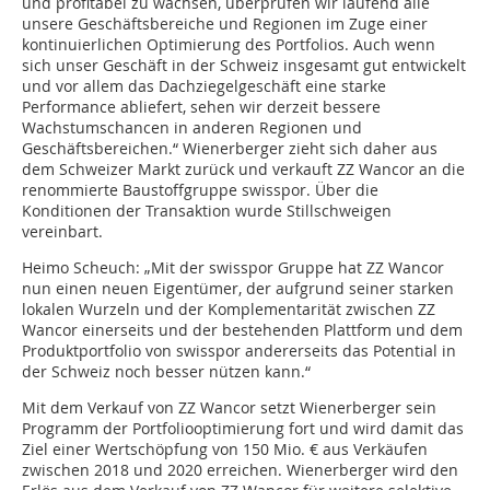
und profitabel zu wachsen, überprüfen wir laufend alle
unsere Geschäftsbereiche und Regionen im Zuge einer
kontinuierlichen Optimierung des Portfolios. Auch wenn
sich unser Geschäft in der Schweiz insgesamt gut entwickelt
und vor allem das Dachziegelgeschäft eine starke
Performance abliefert, sehen wir derzeit bessere
Wachstumschancen in anderen Regionen und
Geschäftsbereichen.“ Wienerberger zieht sich daher aus
dem Schweizer Markt zurück und verkauft ZZ Wancor an die
renommierte Baustoffgruppe swisspor. Über die
Konditionen der Transaktion wurde Stillschweigen
vereinbart.
Heimo Scheuch: „Mit der swisspor Gruppe hat ZZ Wancor
nun einen neuen Eigentümer, der aufgrund seiner starken
lokalen Wurzeln und der Komplementarität zwischen ZZ
Wancor einerseits und der bestehenden Plattform und dem
Produktportfolio von swisspor andererseits das Potential in
der Schweiz noch besser nützen kann.“
Mit dem Verkauf von ZZ Wancor setzt Wienerberger sein
Programm der Portfoliooptimierung fort und wird damit das
Ziel einer Wertschöpfung von 150 Mio. € aus Verkäufen
zwischen 2018 und 2020 erreichen. Wienerberger wird den