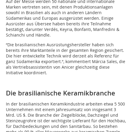
Auf der Messe werden 50 nationale und internationale
Marken vertreten sein, mit denen Produktionsanlagen
sowohl in Brasilien als auch in anderen Ländern
Südamerikas und Europas ausgerüstet werden. Einige
Ausrüster aus Übersee haben bereits ihre Teilnahme
bestätigt, darunter Verdés, Keyria, Bonfanti, Manfredini &
Schianchi und Händle.
“Die brasilianischen Ausrüstungshersteller haben sich
bereits ihre Marktanteile in der gesamten Region gesichert.
Die hier entwickelte Technik wird derzeit als Referenz für
ganz Südamerika exportiert.“, kommentiert Márcia Sales, die
als Vertriebsassistentin von Anicer gleichzeitig diese
Initiative koordiniert.
Die brasilianische Keramikbranche
In der brasilianischen Keramikindustrie arbeiten etwa 5 500
Unternehmen mit einem Jahresumsatz von insgesamt 3
Mrd. US $. Die Branche der Ziegelblöcke, Dachziegel und
Steinzeugrohre ist der wichtigste Lieferant für den Hochbau,
für Dachbedeckungen und den Sanitärbau. So bestehen
mehr als 90 % aller Mauerwerke aus keramischen Ziegeln.