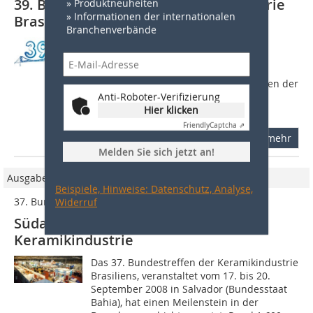
39. Bundestreffen der Keramikindustrie
» Produktneuheiten
» Informationen der internationalen
Brasiliens
Branchenverbände
Vom 24. bis 27. August findet das vom
Verband der Keramikindustrie Anicer
(National Association of the Ceramic
Industry) organisierte 39. Bundestreffen der
Anti-Roboter-Verifizierung
Keramikindustrie Brasiliens in
Hier klicken
Florianopolis...
Friendly
Captcha ⇗
mehr
Melden Sie sich jetzt an!
Ausgabe 03/2009
Beispiele, Hinweise: Datenschutz, Analyse,
37. Bundestreffen der Keramikindustrie Brasiliens
Widerruf
Südamerikas größtes Treffen der
Keramikindustrie
Das 37. Bundestreffen der Keramikindustrie
Brasiliens, veranstaltet vom 17. bis 20.
September 2008 in Salvador (Bundesstaat
Bahia), hat einen Meilenstein in der