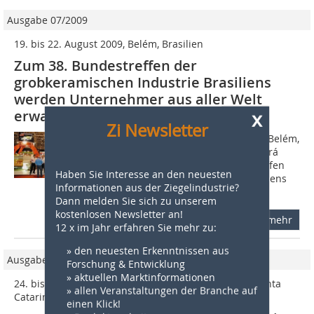
Ausgabe 07/2009
19. bis 22. August 2009, Belém, Brasilien
Zum 38. Bundestreffen der
grobkeramischen Industrie Brasiliens
werden ­Unternehmer aus aller Welt
x
erwartet
Zi Newsletter
Vom 19. bis 22. August 2009 findet in Belém,
der Hauptstadt des Bundesstaates Pará
(Amazonasre­gion), das 38. Bundestreffen
Haben Sie Interesse an den neuesten
der grobkeramischen Industrie Brasiliens
Informationen aus der Ziegelindustrie?
statt. Dazu werden Unternehmer...
Dann melden Sie sich zu unserem
kostenlosen Newsletter an!
mehr
12 x im Jahr erfahren Sie mehr zu:
» den neuesten Erkenntnissen aus
Ausgabe 7-8/2010
Forschung & Entwicklung
» aktuellen Marktinformationen
24. bis 27. August 2010, Florianopolis, Bundesstaat Santa
» allen Veranstaltungen der Branche auf
Catarina, Brasilien
einen Klick!