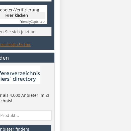
oboter-Verifizierung
Hier klicken
Friendly
Captcha ⇗
n Sie sich jetzt an
nen finden Sie hier
nden
 als 4.000 Anbieter im ZI
ichnis!
nbieter finden!