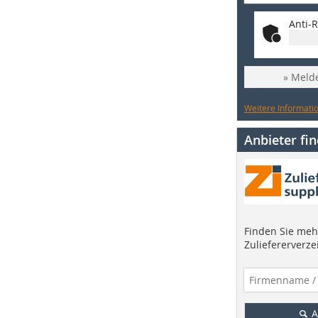
Anti-R
» Melde
Weitere Informatio
Anbieter fi
Finden Sie mehr
Zuliefererverze
A