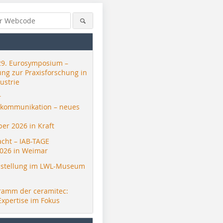
29. Eurosymposium –
ung zur Praxisforschung in
ustrie
r
skommunikation – neues
er 2026 in Kraft
acht – IAB-TAGE
026 in Weimar
stellung im LWL-Museum
ramm der ceramitec:
Expertise im Fokus