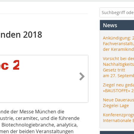
News
finden 2018
Ankündigung: 
Fachveranstalt
der Keramikind
Vorsicht bei de
Nachhaltigkeit
Gesetz tritt
am 27. Septemb
Ziegel neu ged
»BAUSTOFFE« 2
Neue Daueraus
Ziegelei Lage
elände der Messe München die
Konferenzprog
ustrie, ceramitec, und die führende
Internationale 
d Biotechnologiebranche, analytica,
ehmen der beiden Veranstaltungen