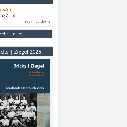
/w/d)
ning GmbH
in Lampertheim
Mehr Stellen
cks | Ziegel 2026