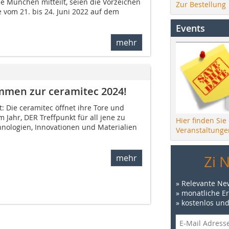
e München mitteilt, seien die Vorzeichen
Zur Bestellung
e vom 21. bis 24. Juni 2022 auf dem
Events
mehr
mmen zur ceramitec 2024!
t: Die ceramitec öffnet ihre Tore und
 Jahr, DER Treffpunkt für all jene zu
Hier finden Sie
hnologien, Innovationen und Materialien
Veranstaltunge
Zi 
mehr
» Relevante Ne
» monatliche E
» kostenlos un