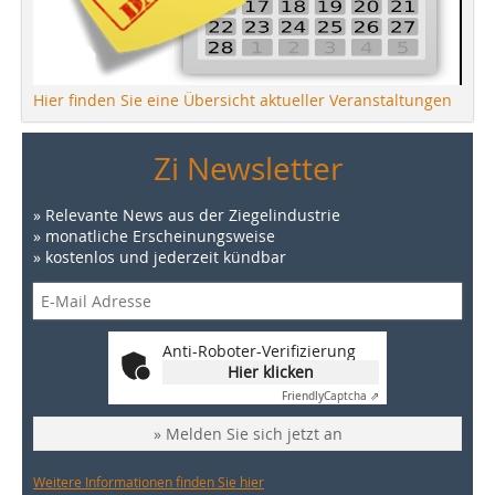
Hier finden Sie eine Übersicht aktueller Veranstaltungen
Zi Newsletter
» Relevante News aus der Ziegelindustrie
» monatliche Erscheinungsweise
» kostenlos und jederzeit kündbar
Anti-Roboter-Verifizierung
Hier klicken
Friendly
Captcha ⇗
» Melden Sie sich jetzt an
Weitere Informationen finden Sie hier