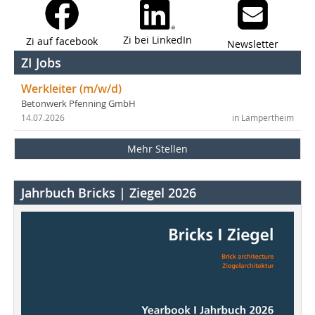
Zi bei LinkedIn
Zi auf facebook
Newsletter
ZI Jobs
Werkleiter (m/w/d)
Betonwerk Pfenning GmbH
14.07.2026
in Lampertheim
Mehr Stellen
Jahrbuch Bricks | Ziegel 2026