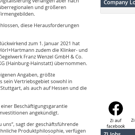
Digitalisierung verlangen aber nach
Company L
überregionalen und größeren
Firmengebilden.
chlossen, diese Herausforderungen
Rückwirkend zum 1. Januar 2021 hat
Hörl+Hartmann zudem die Klinker- und
Ziegelwerk Franz Wenzel GmbH & Co.
KG (Hainburg-Hainstatt) übernommen.
eigenen Angaben, größte
s sein Vertriebsgebiet sowohl in
uttgart, als auch auf Hessen und die
 einer Beschäftigungsgarantie
vestitionen angekündigt.
Z
Zi auf
u uns“, sagt der geschäftsführende
facebook
 ähnliche Produktphilosophie, verfügen
ZI Jobs