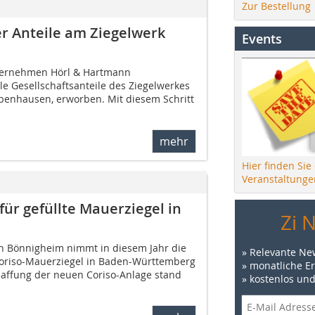
Zur Bestellung
r Anteile am Ziegelwerk
Events
nternehmen Hörl & Hartmann
lle Gesellschaftsanteile des Ziegelwerkes
benhausen, erworben. Mit diesem Schritt
mehr
Hier finden Sie
Veranstaltunge
ür gefüllte Mauerziegel in
Zi 
n Bönnigheim nimmt in diesem Jahr die
» Relevante Ne
 Coriso-Mauerziegel in Baden-Württemberg
» monatliche E
chaffung der neuen Coriso-Anlage stand
» kostenlos un