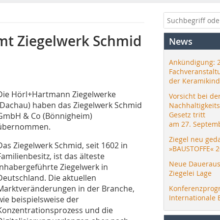
t Ziegelwerk Schmid
News
Ankündigung: 
Fachveranstalt
der Keramikind
Die Hörl+Hartmann Ziegelwerke
Vorsicht bei de
(Dachau) haben das Ziegelwerk Schmid
Nachhaltigkeit
Gesetz tritt
GmbH & Co (Bönnigheim)
am 27. Septemb
übernommen.
Ziegel neu ged
Das Ziegelwerk Schmid, seit 1602 in
»BAUSTOFFE« 2
Familienbesitz, ist das älteste
Neue Daueraus
inhabergeführte Ziegelwerk in
Ziegelei Lage
Deutschland. Die aktuellen
Marktveränderungen in der Branche,
Konferenzprog
Internationale 
wie beispielsweise der
Konzentrationsprozess und die