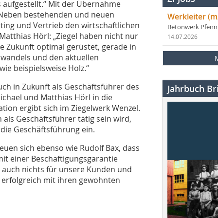
 aufgestellt.“ Mit der Übernahme
l. Neben bestehenden und neuen
Werkleiter (m
ing und Vertrieb den wirtschaftlichen
Betonwerk Pfen
Matthias Hörl: „Ziegel haben nicht nur
14.07.2026
ie Zukunft optimal gerüstet, gerade in
wandels und den aktuellen
ie beispielsweise Holz.“
ch in Zukunft als Geschäftsführer des
Jahrbuch Bri
ichael und Matthias Hörl in die
ation ergibt sich im Ziegelwerk Wenzel.
 als Geschäftsführer tätig sein wird,
 die Geschäftsführung ein.
euen sich ebenso wie Rudolf Bax, dass
mit einer Beschäftigungsgarantie
auch nichts für unsere Kunden und
 erfolgreich mit ihren gewohnten