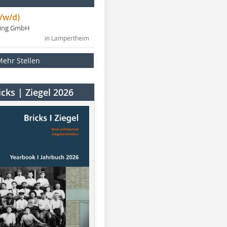
/w/d)
ning GmbH
in Lampertheim
Mehr Stellen
cks | Ziegel 2026