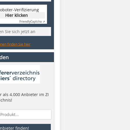
oboter-Verifizierung
Hier klicken
Friendly
Captcha ⇗
n Sie sich jetzt an
nen finden Sie hier
nden
 als 4.000 Anbieter im ZI
ichnis!
nbieter finden!