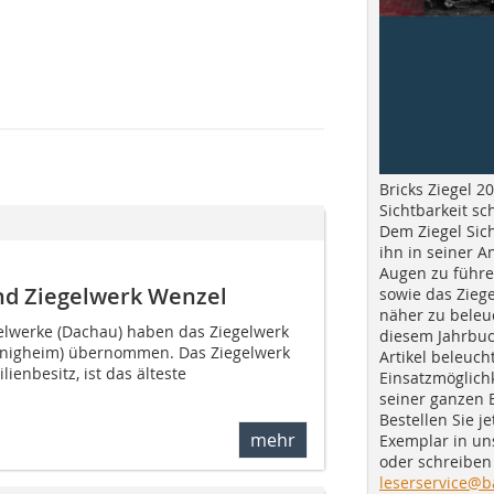
Bricks Ziegel 20
Sichtbarkeit sc
Dem Ziegel Sich
ihn in seiner A
Augen zu führe
d Ziegelwerk Wenzel
sowie das Ziege
näher zu beleu
elwerke (Dachau) haben das Ziegelwerk
diesem Jahrbuc
nigheim) übernommen. Das Ziegelwerk
Artikel beleuch
lienbesitz, ist das älteste
Einsatzmöglichk
seiner ganzen 
Bestellen Sie je
mehr
Exemplar in u
oder schreiben 
leserservice@b