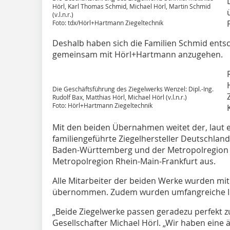
Hörl, Karl Thomas Schmid, Michael Hörl, Martin Schmid
(v.l.n.r.)
Foto: tdx/Hörl+Hartmann Ziegeltechnik
Deshalb haben sich die Familien Schmid ents
gemeinsam mit Hörl+Hartmann anzugehen.
Die Geschäftsführung des Ziegelwerks Wenzel: Dipl.-Ing.
Rudolf Bax, Matthias Hörl, Michael Hörl (v.l.n.r.)
Foto: Hörl+Hartmann Ziegeltechnik
Mit den beiden Übernahmen weitet der, laut 
familiengeführte Ziegelhersteller Deutschland
Baden-Württemberg und der Metropolregion St
Metropolregion Rhein-Main-Frankfurt aus.
Alle Mitarbeiter der beiden Werke wurden mit
übernommen. Zudem wurden umfangreiche In
„Beide Ziegelwerke passen geradezu perfekt z
Gesellschafter Michael Hörl. „Wir haben eine