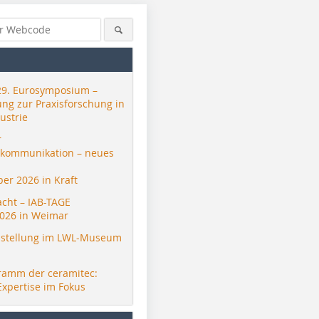
29. Eurosymposium –
ung zur Praxisforschung in
ustrie
r
skommunikation – neues
er 2026 in Kraft
acht – IAB-TAGE
026 in Weimar
stellung im LWL-Museum
ramm der ceramitec:
Expertise im Fokus