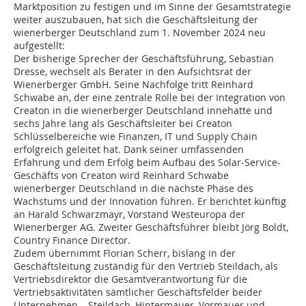
Marktposition zu festigen und im Sinne der Gesamtstrategie
weiter auszubauen, hat sich die Geschäftsleitung der
wienerberger Deutschland zum 1. November 2024 neu
aufgestellt:
Der bisherige Sprecher der Geschäftsführung, Sebastian
Dresse, wechselt als Berater in den Aufsichtsrat der
Wienerberger GmbH. Seine Nachfolge tritt Reinhard
Schwabe an, der eine zentrale Rolle bei der Integration von
Creaton in die wienerberger Deutschland innehatte und
sechs Jahre lang als Geschäftsleiter bei Creaton
Schlüsselbereiche wie Finanzen, IT und Supply Chain
erfolgreich geleitet hat. Dank seiner umfassenden
Erfahrung und dem Erfolg beim Aufbau des Solar-Service-
Geschäfts von Creaton wird Reinhard Schwabe
wienerberger Deutschland in die nächste Phase des
Wachstums und der Innovation führen. Er berichtet künftig
an Harald Schwarzmayr, Vorstand Westeuropa der
Wienerberger AG. Zweiter Geschäftsführer bleibt Jörg Boldt,
Country Finance Director.
Zudem übernimmt Florian Scherr, bislang in der
Geschäftsleitung zuständig für den Vertrieb Steildach, als
Vertriebsdirektor die Gesamtverantwortung für die
Vertriebsaktivitäten sämtlicher Geschäftsfelder beider
Unternehmen – Steildach, Hintermauer, Vormauer und