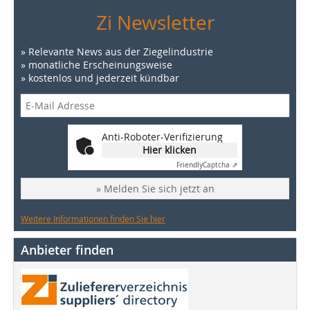
Zi Newsletter
» Relevante News aus der Ziegelindustrie
» monatliche Erscheinungsweise
» kostenlos und jederzeit kündbar
Anti-Roboter-Verifizierung
Hier klicken
Friendly
Captcha ⇗
» Melden Sie sich jetzt an
Weitere Informationen finden Sie hier
Anbieter finden