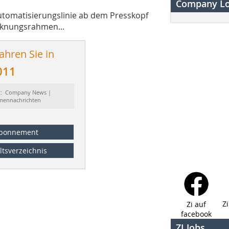
Company L
Automatisierungslinie ab dem Presskopf
cknungsrahmen...
ahren Sie in
011
t: Company News |
rmennachrichten
bonnement
ltsverzeichnis
Z
Zi auf
facebook
ZI Jobs