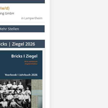
/w/d)
ning GmbH
in Lampertheim
Mehr Stellen
cks | Ziegel 2026