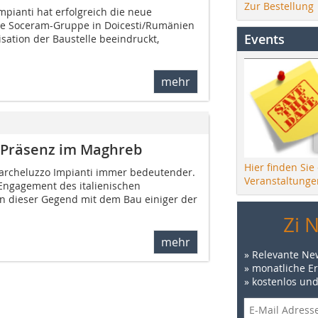
Zur Bestellung
pianti hat erfolgreich die neue
ie Soceram-Gruppe in Doicesti/Rumänien
Events
isation der Baustelle beeindruckt,
mehr
r Präsenz im Maghreb
Hier finden Sie
archeluzzo Impianti immer bedeutender.
Veranstaltunge
 Engagement des italienischen
n dieser Gegend mit dem Bau einiger der
Zi 
mehr
» Relevante Ne
» monatliche E
» kostenlos un