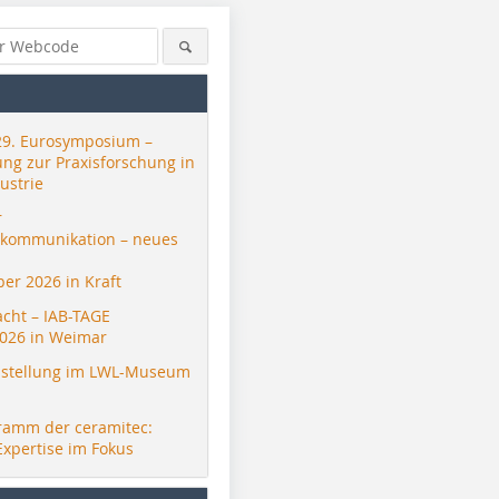
29. Eurosymposium –
ung zur Praxisforschung in
ustrie
r
skommunikation – neues
er 2026 in Kraft
acht – IAB-TAGE
026 in Weimar
stellung im LWL-Museum
ramm der ceramitec:
Expertise im Fokus