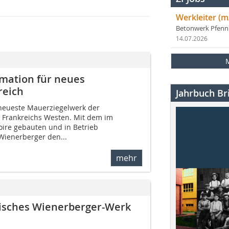
Werkleiter (m
Betonwerk Pfen
14.07.2026
omation für neues
reich
Jahrbuch Bri
 neueste Mauerziegelwerk der
 Frankreichs Westen. Mit dem im
ire gebauten und in Betrieb
ienerberger den...
mehr
nisches Wienerberger-Werk