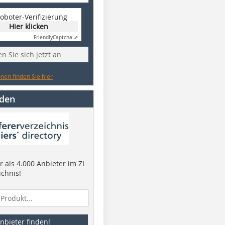
oboter-Verifizierung
Hier klicken
Friendly
Captcha ⇗
n Sie sich jetzt an
nen finden Sie hier
nden
 als 4.000 Anbieter im ZI
ichnis!
nbieter finden!