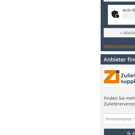
Anti-R
» Melde
Weitere Informatio
Anbieter fi
Finden Sie mehr
Zuliefererverze
A