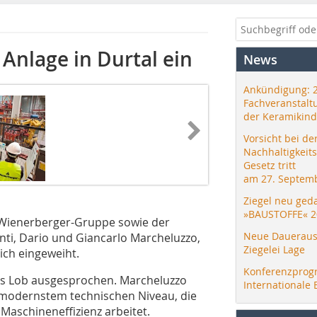
Anlage in Durtal ein
News
Ankündigung: 
Fachveranstalt
der Keramikind
Vorsicht bei de
Nachhaltigkeit
Gesetz tritt
am 27. Septemb
Ziegel neu ged
»BAUSTOFFE« 2
Wienerberger-Gruppe sowie der
Neue Daueraus
ti, Dario und Giancarlo Marcheluzzo,
Ziegelei Lage
ich eingeweiht.
Konferenzprog
es Lob ausgesprochen. Marcheluzzo
Internationale 
uf modernstem technischen Niveau, die
aschineneffizienz arbeitet.