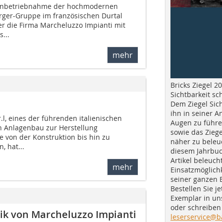
Inbetriebnahme der hochmodernen
rger-Gruppe im französischen Durtal
r die Firma Marcheluzzo Impianti mit
...
mehr
Bricks Ziegel 20
Sichtbarkeit sc
Dem Ziegel Sich
ihn in seiner A
.l, eines der führenden italienischen
Augen zu führe
 Anlagenbau zur Herstellung
sowie das Ziege
 von der Konstruktion bis hin zu
näher zu beleu
, hat...
diesem Jahrbuc
Artikel beleuch
mehr
Einsatzmöglichk
seiner ganzen 
Bestellen Sie je
Exemplar in u
oder schreiben 
ik von Marcheluzzo Impianti
leserservice@b