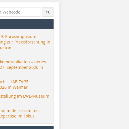
29. Eurosymposium –
ung zur Praxisforschung in
ustrie
r
skommunikation – neues
 27. September 2026 in
acht – IAB-TAGE
026 in Weimar
stellung im LWL-Museum
ramm der ceramitec:
Expertise im Fokus