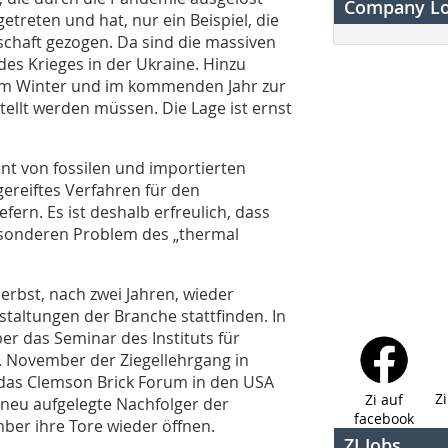
Company L
etreten und hat, nur ein Beispiel, die
nschaft gezogen. Da sind die massiven
des Krieges in der Ukraine. Hinzu
 im Winter und im kommenden Jahr zur
ellt werden müssen. Die Lage ist ernst
ent von fossilen und importierten
gereiftes Verfahren für den
ern. Es ist deshalb erfreulich, dass
besonderen Problem des „thermal
Herbst, nach zwei Jahren, wieder
taltungen der Branche stattfinden. In
r das Seminar des Instituts für
. November der Ziegellehrgang in
 das Clemson Brick Forum in den USA
Z
Zi auf
 neu aufgelegte Nachfolger der
facebook
ember ihre Tore wieder öffnen.
ZI Jobs