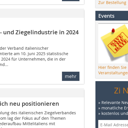
Zur Bestellung
Events
 und Ziegelindustrie in 2024
der Verband italienischer
tierte am 10. Juni 2025 statistische
 2024 für Unternehmen, die in der
nd...
Hier finden Sie
Veranstaltunge
mehr
Zi 
» Relevante Ne
sich neu positionieren
» monatliche E
ung des italienischen Ziegelverbandes
» kostenlos un
n Rom lag der Fokus auf den Themen
eraufbau Mittelitaliens mit