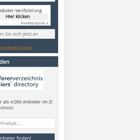
oboter-Verifizierung
Hier klicken
Friendly
Captcha ⇗
n Sie sich jetzt an
nen finden Sie hier
nden
 als 4.000 Anbieter im ZI
ichnis!
nbieter finden!