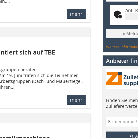
n....
Anti-R
mehr
» Melde
Weitere Informatio
ntiert sich auf TBE-
Anbieter fi
sgruppen beraten ­
m 19. Juni trafen sich die Teilnehmer
Arbeitsgruppen (Dach- und Mauerziegel,
hren...
mehr
Finden Sie mehr
Zuliefererverze
A