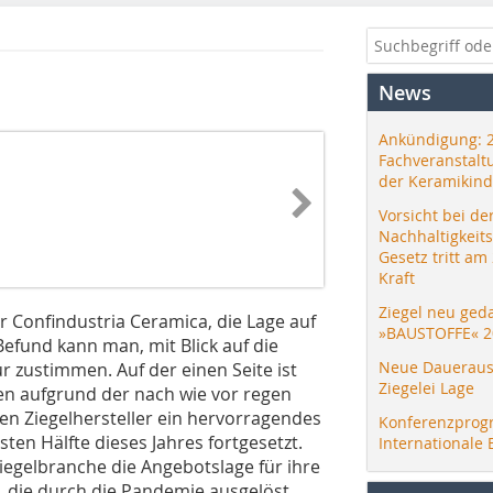
News
Ankündigung: 
Fachveranstalt
der Keramikind
Vorsicht bei de
Nachhaltigkeit
Gesetz tritt am
Kraft
Ziegel neu ged
r Confindustria Ceramica, die Lage auf
»BAUSTOFFE« 2
efund kann man, mit Blick auf die
Neue Daueraus
r zustimmen. Auf der einen Seite ist
Ziegelei Lage
n aufgrund der nach wie vor regen
ten Ziegelhersteller ein hervorragendes
Konferenzprog
sten Hälfte dieses Jahres fortgesetzt.
Internationale 
Ziegelbranche die Angebotslage für ihre
, die durch die Pandemie ausgelöst