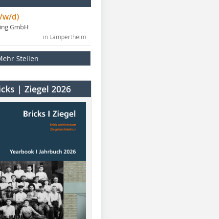
/w/d)
ning GmbH
in Lampertheim
Mehr Stellen
cks | Ziegel 2026