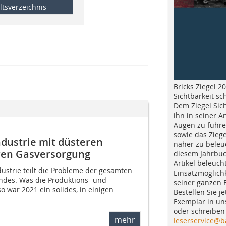
ltsverzeichnis
Bricks Ziegel 20
Sichtbarkeit sc
Dem Ziegel Sich
ihn in seiner A
Augen zu führe
sowie das Ziege
ndustrie mit düsteren
näher zu beleu
ren Gasversorgung
diesem Jahrbuc
Artikel beleuch
ndustrie teilt die Probleme der gesamten
Einsatzmöglichk
ndes. Was die Produktions- und
seiner ganzen 
o war 2021 ein solides, in einigen
Bestellen Sie je
Exemplar in u
oder schreiben 
mehr
leserservice@b