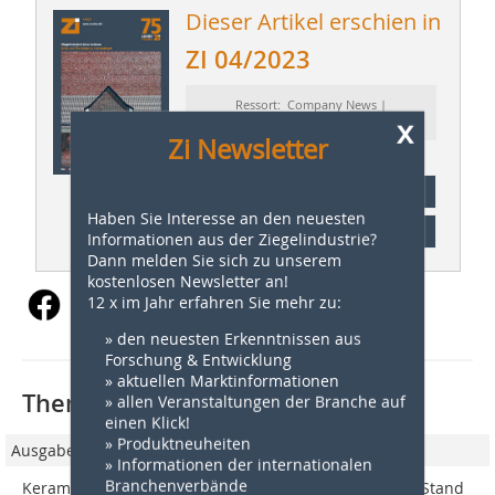
Dieser Artikel erschien in
ZI 04/2023
Ressort: Company News |
x
Firmennachrichten
Zi Newsletter
Abonnement
Haben Sie Interesse an den neuesten
Inhaltsverzeichnis
Informationen aus der Ziegelindustrie?
Dann melden Sie sich zu unserem
kostenlosen Newsletter an!
12 x im Jahr erfahren Sie mehr zu:
» den neuesten Erkenntnissen aus
Forschung & Entwicklung
» aktuellen Marktinformationen
Thematisch passende Artikel:
» allen Veranstaltungen der Branche auf
einen Klick!
» Produktneuheiten
Ausgabe 02/2024
» Informationen der internationalen
Branchenverbände
Keramischer OFENBAU GmbH  Hall / Halle A5, Booth / Stand