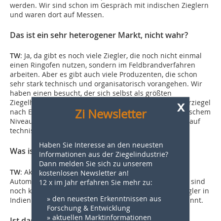
werden. Wir sind schon im Gespräch mit indischen Zieglern
und waren dort auf Messen.
Das ist ein sehr heterogener Markt, nicht wahr?
TW
: Ja, da gibt es noch viele Ziegler, die noch nicht einmal
einen Ringofen nutzen, sondern im Feldbrandverfahren
arbeiten. Aber es gibt auch viele Produzenten, die schon
sehr stark technisch und organisatorisch vorangehen. Wir
haben einen besucht, der sich selbst als größten
x
Ziegelhersteller Indiens bezeichnet, und der Vormauerziegel
Zi Newsletter
nach Europa exportiert. Der nutzt Technik auf europäischem
Niveau. Mit solchen Kunden kommen wir schnell und auf
technischer Augenhöhe ins Gespräch.
Haben Sie Interesse an den neuesten
Was ist dort von Interesse?
Informationen aus der Ziegelindustrie?
Dann melden Sie sich zu unserem
TW
: Aktuell wächst in Indien das Interesse an
kostenlosen Newsletter an!
Automatisierung, weil die Personalkosten steigen. Das sind
12 x im Jahr erfahren Sie mehr zu:
noch keine Dimensionen wie in Europa. Bei einem Ziegler in
» den neuesten Erkenntnissen aus
Indien arbeiten noch 800 Leute. Aber der Prozess beginnt.
Forschung & Entwicklung
» aktuellen Marktinformationen
Ist das ein Markt mit Potenzial für LINGL?