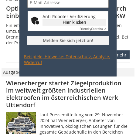
Optimierung der Ziegelproduktion durch
Einbindung von Holzvergaser und BHKW
Anti-Roboter-Verifizierung
Hier klicken
Einleitung: Die Notwendigkeit, auf erneuerbare Energien
Friendly
Captcha ⇗
umzusteigen, wächst aufgrund endlicher fossiler
Brennstoffreserven und fortschreitendem Klimawandel. Bei
Melden Sie sich jetzt an!
der Prozesswärmeerzeugung gibt es...
mehr
Beispiele, Hinweise: Datenschutz, Analyse,
Widerruf
Ausgabe 01/2025
Wienerberger startet Ziegelproduktion
im weltweit größten industriellen
Elektroofen im österreichischen Werk
Uttendorf
Laut Pressemitteilung vom 29. November
2024 hat Wienerberger, Anbieter von
innovativen, ökologischen Lösungen für die
gesamte Gebäudehülle in den Bereichen