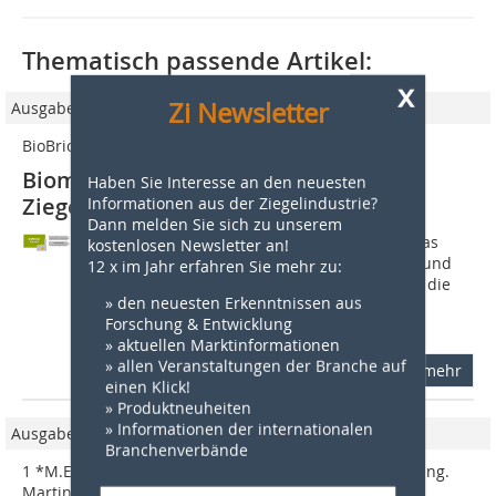
Thematisch passende Artikel:
x
Zi Newsletter
Ausgabe 3/2020
BioBrick
Biomasse für eine nachhaltige
Haben Sie Interesse an den neuesten
Ziegelproduktion
Informationen aus der Ziegelindustrie?
Dann melden Sie sich zu unserem
Am Beispiel eines Ziegelwerks zeigt das
kostenlosen Newsletter an!
Projekt "BioBrick", wie Prozesswärme und
12 x im Jahr erfahren Sie mehr zu:
Rückstände aus Biomasseanlagen für die
» den neuesten Erkenntnissen aus
industrielle Ziegelproduktion genutzt
Forschung & Entwicklung
werden können. Im Projekt stellt ein...
» aktuellen Marktinformationen
» allen Veranstaltungen der Branche auf
mehr
einen Klick!
» Produktneuheiten
» Informationen der internationalen
Ausgabe 01/2025
Branchenverbände
1 *M.Eng. Felix Kugler, 1 M.Eng. Michael Meiler, 1 Dr.-Ing.
Martin Meiller