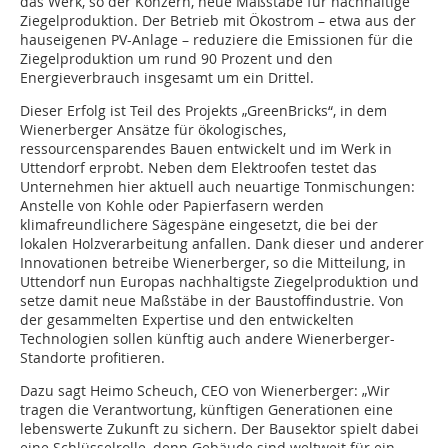
das Werk, so der Konzern, neue Maßstäbe für nachhaltige
Ziegelproduktion. Der Betrieb mit Ökostrom – etwa aus der
hauseigenen PV-Anlage – reduziere die Emissionen für die
Ziegelproduktion um rund 90 Prozent und den
Energieverbrauch insgesamt um ein Drittel.
Dieser Erfolg ist Teil des Projekts „GreenBricks“, in dem
Wienerberger Ansätze für ökologisches,
ressourcensparendes Bauen entwickelt und im Werk in
Uttendorf erprobt. Neben dem Elektroofen testet das
Unternehmen hier aktuell auch neuartige Tonmischungen:
Anstelle von Kohle oder Papierfasern werden
klimafreundlichere Sägespäne eingesetzt, die bei der
lokalen Holzverarbeitung anfallen. Dank dieser und anderer
Innovationen betreibe Wienerberger, so die Mitteilung, in
Uttendorf nun Europas nachhaltigste Ziegelproduktion und
setze damit neue Maßstäbe in der Baustoffindustrie. Von
der gesammelten Expertise und den entwickelten
Technologien sollen künftig auch andere Wienerberger-
Standorte profitieren.
Dazu sagt Heimo Scheuch, CEO von Wienerberger: „Wir
tragen die Verantwortung, künftigen Generationen eine
lebenswerte Zukunft zu sichern. Der Bausektor spielt dabei
eine Schlüsselrolle, denn Gebäude sind weltweit für ein